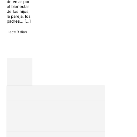
de velar por
inoportuna
27 julio 2026
el bienestar
puede
de los hijos,
convertir unas
la pareja, los
vacaciones
padres… […]
entre amigos
en una revisión
Hace 3 dias
completa […]
28 julio 2026