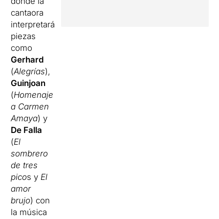
donde la
cantaora
interpretará
piezas
como
Gerhard
(
Alegrías
),
Guinjoan
(
Homenaje
a Carmen
Amaya
) y
De Falla
(
El
sombrero
de tres
pico
s y
El
amor
brujo
) con
la música