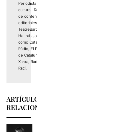
Periodista y gestor
cultural. Responsable
de contenidos
editoriales de
TeatreBarcelona.com.
Ha trabajo en medios
como Catalunya
Ràdio, El Periódico
de Catalunya, La
Xarxa, Ràdio 4 o
Rac1.
ARTÍCULOS
RELACIONADOS