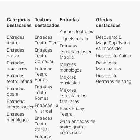
Categorías
Teatros
Entradas
Ofertas
destacadas
destacados
destacadas
Abonos teatrales
Entradas
Entradas
Descuento El
Tiquets regalo
teatro
Teatro Tívoli
Mago Pop 'Nada
Entradas
es imposible'
Entradas
Entradas
espectáculos en
danza
Teatro
Descuento Ànima
Madrid
Coliseum
Entradas
Descuento
Mejores
musicales
Entradas
Mamma mia
monólogos
Teatro
Entradas
Descuento
Mejores
Borrás
teatro infantil
Germans de sang
musicales
Entradas
Entradas
Mejores
Teatro
ópera
espectáculos
Romea
Entradas
familiares
Entradas La
improvisación
Black Friday
Villarroel
Entradas
Teatral
Entradas
monólogos
Gana entradas de
Teatro
teatro gratis -
Condal
concursos
Entradas