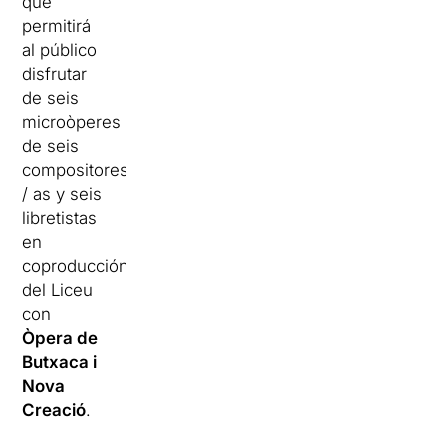
que
permitirá
al público
disfrutar
de seis
microòperes
de seis
compositores
/ as y seis
libretistas
en
coproducción
del Liceu
con
Òpera de
Butxaca i
Nova
Creació
.