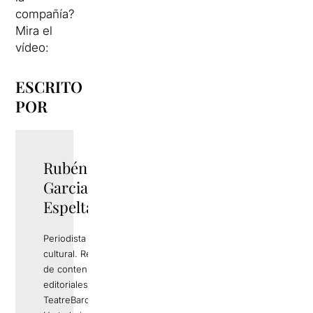
compañía?
Mira el
vídeo:
ESCRITO
POR
Rubén
TWITTER
Garcia
Espelta
Periodista y gestor
cultural. Responsable
de contenidos
editoriales de
TeatreBarcelona.com.