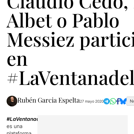
Claudio Cedó,
Albet o Pablo
Messiez partic
en
#LaVentanade
Rubén Garcia Espelta
No
27 mayo 2020
#LaVentanadelCDN
es una
plataforma