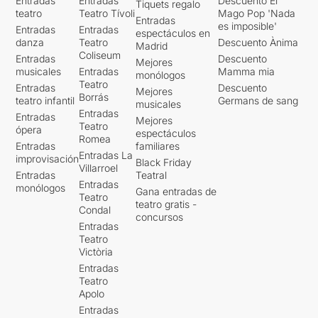
Entradas
Entradas
Descuento El
Tiquets regalo
teatro
Teatro Tívoli
Mago Pop 'Nada
Entradas
es imposible'
Entradas
Entradas
espectáculos en
danza
Teatro
Descuento Ànima
Madrid
Coliseum
Entradas
Descuento
Mejores
musicales
Entradas
Mamma mia
monólogos
Teatro
Entradas
Descuento
Mejores
Borrás
teatro infantil
Germans de sang
musicales
Entradas
Entradas
Mejores
Teatro
ópera
espectáculos
Romea
Entradas
familiares
Entradas La
improvisación
Black Friday
Villarroel
Entradas
Teatral
Entradas
monólogos
Gana entradas de
Teatro
teatro gratis -
Condal
concursos
Entradas
Teatro
Victòria
Entradas
Teatro
Apolo
Entradas