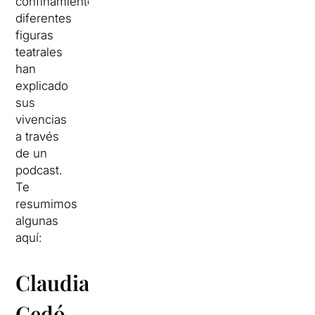
confinamiento
diferentes
figuras
teatrales
han
explicado
sus
vivencias
a través
de un
podcast.
Te
resumimos
algunas
aquí:
Claudia
Cedó