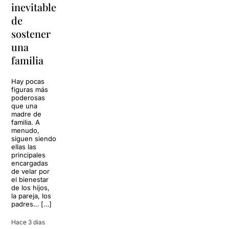
inevitable
vuelve a
'Cancun'
de
Barcelona
para
sostener
replantear
La música
una
toda una
volverá a
familia
llenar la casa
vida
de los Von
Trapp.
Hay pocas
Sonrisas y
Sol, playa,
figuras más
lágrimas, uno
cócteles y un
poderosas
de los
resort
que una
grandes
paradisíaco. El
madre de
clásicos de la
escenario
familia. A
historia del
parece
menudo,
teatro musical,
perfecto para
siguen siendo
llegará al
desconectar de
ellas las
Teatre Apolo
la rutina, pero
principales
del […]
una
encargadas
conversación
de velar por
inoportuna
27 julio 2026
el bienestar
puede
de los hijos,
convertir unas
la pareja, los
vacaciones
padres… […]
entre amigos
en una revisión
Hace 3 dias
completa […]