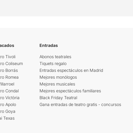
tacados
Entradas
ro Tívoli
Abonos teatrales
tro Coliseum
Tiquets regalo
ro Borrás
Entradas espectáculos en Madrid
tro Romea
Mejores monólogos
llarroel
Mejores musicales
tro Condal
Mejores espectáculos familiares
ro Victòria
Black Friday Teatral
ro Apolo
Gana entradas de teatro gratis - concursos
tro Goya
ai Texas