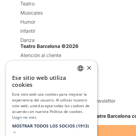
Teatro
Musicales
Humor
Infantil
Danza
Teatro Barcelona ©2026
Atención al cliente
Aviso legal
×
Política de privacidad
Ese sitio web utiliza
CATALAN
Política de Cookies
cookies
SPANISH
Condiciones de uso
Este sitio web usa cookies para mejorar la
experiencia del usuario. Al utilizar nuestro
Comunicaciones comerciales y Newsletter
sitio web, usted acepta todas las cookies de
Anuncia’t
acuerdo con nuestra Política de cookies.
Quiero recibir la newsletter de Teatre Barcelona
Llegir-ne més
MOSTRAR TODOS LOS SOCIOS
(1913)
→