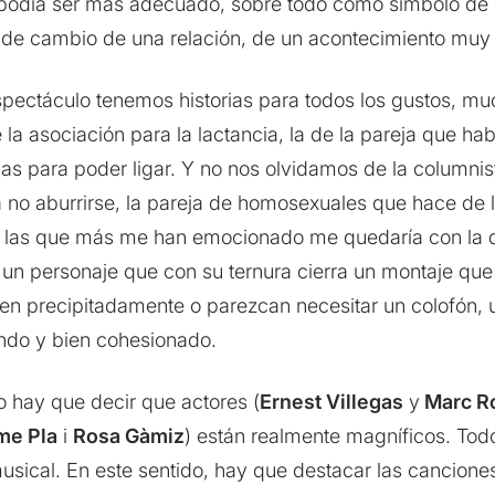
 podía ser más adecuado, sobre todo como símbolo de
r de cambio de una relación, de un acontecimiento muy
spectáculo tenemos historias para todos los gustos, mu
la asociación para la lactancia, la de la pareja que ha
cas para poder ligar. Y no nos olvidamos de la columnist
ra no aburrirse, la pareja de homosexuales que hace de
gir las que más me han emocionado me quedaría con la 
 un personaje que con su ternura cierra un montaje que
ren precipitadamente o parezcan necesitar un colofón, u
ondo y bien cohesionado.
lo hay que decir que actores (
Ernest Villegas
y
Marc R
me Pla
i
Rosa Gàmiz
) están realmente magníficos. To
 musical. En este sentido, hay que destacar las cancion