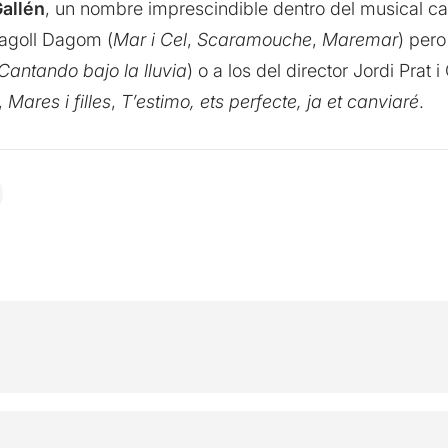
allén
, un nombre imprescindible dentro del musical ca
Dagoll Dagom (
Mar i Cel
,
Scaramouche
,
Maremar
) per
Cantando bajo la lluvia
) o a los del director Jordi Prat i 
,
Mares i filles
,
T’estimo, ets perfecte, ja et canviaré
.