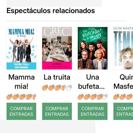
Espectáculos relacionados
Mamma
La truita
Una
Qui
mia!
bufetada
Masfe
a temps
r: Te
COMPRAR
COMPRAR
COMPRAR
COMP
ENTRADAS
ENTRADAS
ENTRADAS
ENTRA