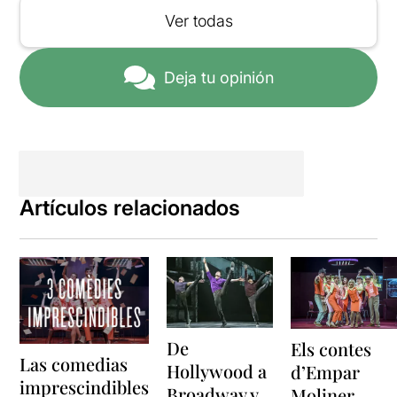
Ver todas
Deja tu opinión
Artículos relacionados
De
Els contes
Las comedias
Hollywood a
d’Empar
imprescindibles
Broadway y
Moliner