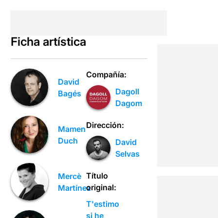
Ficha artística
Compañía:
David
Dagoll
Bagés
Dagom
Dirección:
Mamen
Duch
David
Selvas
Título
Mercè
original:
Martínez
T'estimo
si he