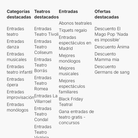
Categorías
Teatros
Entradas
Ofertas
destacadas
destacados
destacadas
Abonos teatrales
Entradas
Entradas
Descuento El
Tiquets regalo
teatro
Teatro Tívoli
Mago Pop 'Nada
Entradas
es imposible'
Entradas
Entradas
espectáculos en
danza
Teatro
Descuento Ànima
Madrid
Coliseum
Entradas
Descuento
Mejores
musicales
Entradas
Mamma mia
monólogos
Teatro
Entradas
Descuento
Mejores
Borrás
teatro infantil
Germans de sang
musicales
Entradas
Entradas
Mejores
Teatro
ópera
espectáculos
Romea
Entradas
familiares
Entradas La
improvisación
Black Friday
Villarroel
Entradas
Teatral
Entradas
monólogos
Gana entradas de
Teatro
teatro gratis -
Condal
concursos
Entradas
Teatro
Victòria