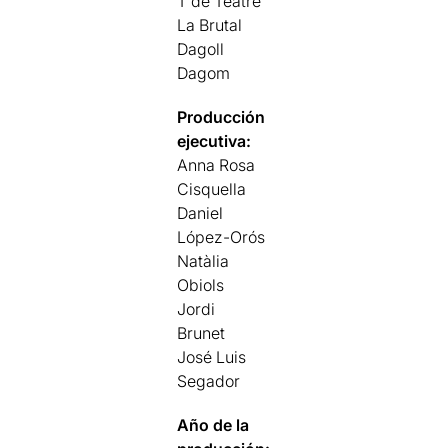
T de Teatre
La Brutal
Dagoll
Dagom
Producción
ejecutiva:
Anna Rosa
Cisquella
Daniel
López-Orós
Natàlia
Obiols
Jordi
Brunet
José Luis
Segador
Año de la