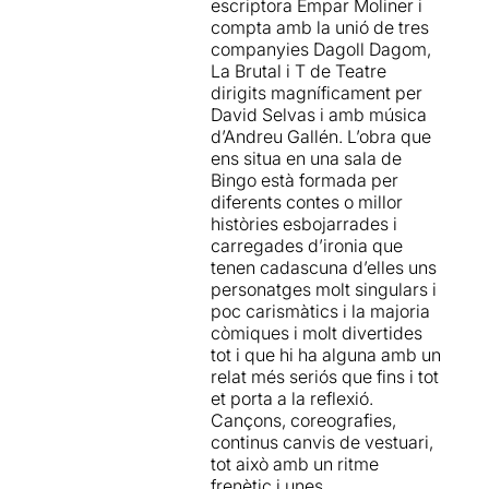
escriptora Empar Moliner i
no reproduciendo este
compta amb la unió de tres
patrón de mierda”.
companyies Dagoll Dagom,
La Brutal i T de Teatre
Sin duda este Te estimo si
dirigits magníficament per
he bebido tiene todos los
David Selvas i amb música
ingredientes para pasar
d’Andreu Gallén. L’obra que
unas buenas tardes al teatro:
ens situa en una sala de
bonos y estimados
Bingo està formada per
intérpretes y diversión a
diferents contes o millor
expensas de las miserias
històries esbojarrades i
humanas. Abrís esta botella,
carregades d’ironia que
que lo acabaréis estimando.
tenen cadascuna d’elles uns
personatges molt singulars i
poc carismàtics i la majoria
còmiques i molt divertides
tot i que hi ha alguna amb un
relat més seriós que fins i tot
et porta a la reflexió.
Cançons, coreografies,
continus canvis de vestuari,
tot això amb un ritme
frenètic i unes