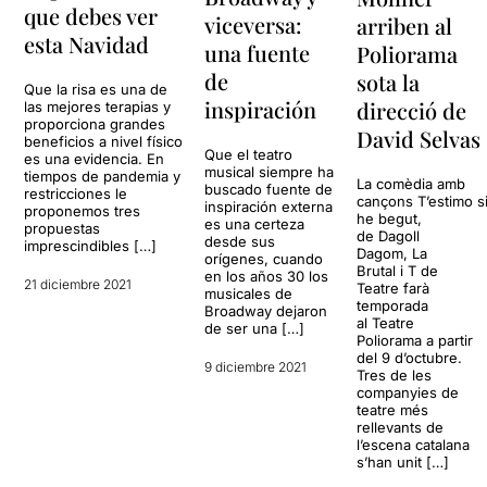
que debes ver
viceversa:
arriben al
esta Navidad
una fuente
Poliorama
de
sota la
Que la risa es una de
inspiración
direcció de
las mejores terapias y
proporciona grandes
David Selvas
beneficios a nivel físico
Que el teatro
es una evidencia. En
musical siempre ha
tiempos de pandemia y
La comèdia amb
buscado fuente de
restricciones le
cançons T’estimo s
inspiración externa
proponemos tres
he begut,
es una certeza
propuestas
de Dagoll
desde sus
imprescindibles […]
Dagom, La
orígenes, cuando
Brutal i T de
en los años 30 los
21 diciembre 2021
Teatre farà
musicales de
temporada
Broadway dejaron
al Teatre
de ser una […]
Poliorama a partir
del 9 d’octubre.
9 diciembre 2021
Tres de les
companyies de
teatre més
rellevants de
l’escena catalana
s’han unit […]