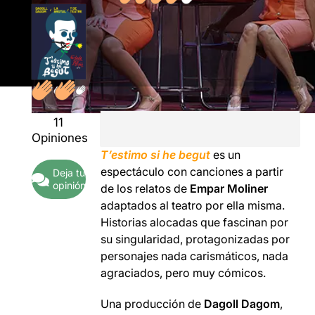
11
Opiniones
T
’
estimo
si
he
begut
es un
espectáculo con canciones a partir
Deja tu
opinión
de los relatos de
Empar Moliner
adaptados al teatro por ella misma.
Historias alocadas que fascinan por
su singularidad, protagonizadas por
personajes nada carismáticos, nada
agraciados, pero muy cómicos.
Una producción de
Dagoll Dagom
,