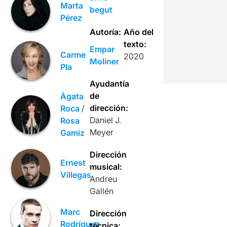
Marta
begut
Pérez
Autoría:
Año del
texto:
Empar
Carme
2020
Moliner
Pla
Ayudantía
de
Àgata
dirección:
Roca
/
Daniel J.
Rosa
Meyer
Gamiz
Dirección
Ernest
musical:
Villegas
Andreu
Gallén
Marc
Dirección
Rodríguez
técnica: