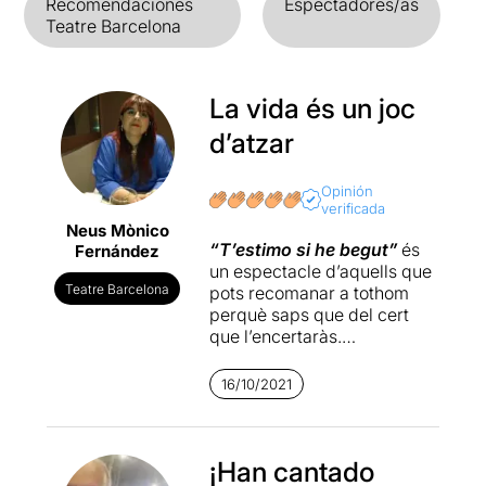
Recomendaciones
Espectadores/as
Teatre Barcelona
La vida és un joc
d’atzar
Opinión
verificada
Neus Mònico
“T’estimo si he begut”
és
Fernández
un espectacle d’aquells que
Teatre Barcelona
pots recomanar a tothom
perquè saps que del cert
que l’encertaràs.
“T’estimo si he begut”
és
16/10/2021
un espectacle d’aquells que
en dic rodó perquè tot està
cuidat fins l’últim detall, text,
direcció, interpretació,
¡Han cantado