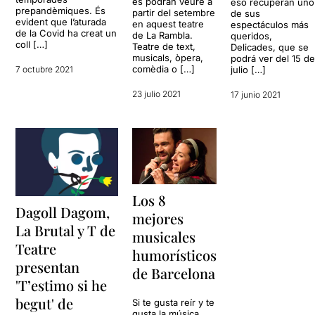
es podran veure a
eso recuperan uno
prepandèmiques. És
partir del setembre
de sus
evident que l’aturada
en aquest teatre
espectáculos más
de la Covid ha creat un
de La Rambla.
queridos,
coll […]
Teatre de text,
Delicades, que se
musicals, òpera,
podrá ver del 15 d
comèdia o […]
julio […]
7 octubre 2021
23 julio 2021
17 junio 2021
Los 8
Dagoll Dagom,
mejores
La Brutal y T de
musicales
Teatre
humorísticos
presentan
de Barcelona
'T’estimo si he
begut' de
Si te gusta reír y te
gusta la música,