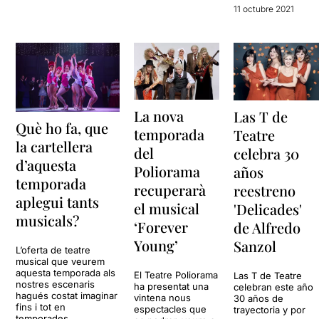
11 octubre 2021
La nova
Las T de
Què ho fa, que
temporada
Teatre
la cartellera
del
celebra 30
d’aquesta
Poliorama
años
temporada
recuperarà
reestreno
aplegui tants
el musical
'Delicades'
musicals?
‘Forever
de Alfredo
Young’
Sanzol
L’oferta de teatre
musical que veurem
aquesta temporada als
El Teatre Poliorama
Las T de Teatre
nostres escenaris
ha presentat una
celebran este año
hagués costat imaginar
vintena nous
30 años de
fins i tot en
espectacles que
trayectoria y por
temporades