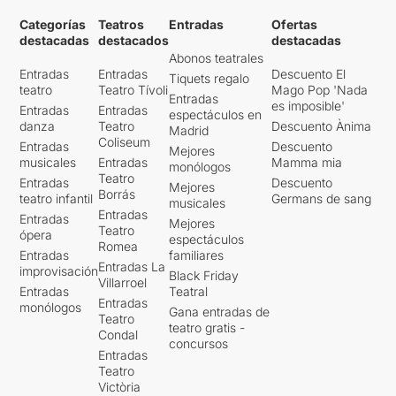
Categorías
Teatros
Entradas
Ofertas
destacadas
destacados
destacadas
Abonos teatrales
Entradas
Entradas
Descuento El
Tiquets regalo
teatro
Teatro Tívoli
Mago Pop 'Nada
Entradas
es imposible'
Entradas
Entradas
espectáculos en
danza
Teatro
Descuento Ànima
Madrid
Coliseum
Entradas
Descuento
Mejores
musicales
Entradas
Mamma mia
monólogos
Teatro
Entradas
Descuento
Mejores
Borrás
teatro infantil
Germans de sang
musicales
Entradas
Entradas
Mejores
Teatro
ópera
espectáculos
Romea
Entradas
familiares
Entradas La
improvisación
Black Friday
Villarroel
Entradas
Teatral
Entradas
monólogos
Gana entradas de
Teatro
teatro gratis -
Condal
concursos
Entradas
Teatro
Victòria