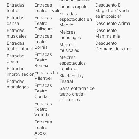
Entradas
Entradas
Descuento El
Tiquets regalo
teatro
Teatro Tívoli
Mago Pop 'Nada
Entradas
es imposible'
Entradas
Entradas
espectáculos en
danza
Teatro
Descuento Ànima
Madrid
Coliseum
Entradas
Descuento
Mejores
musicales
Entradas
Mamma mia
monólogos
Teatro
Entradas
Descuento
Mejores
Borrás
teatro infantil
Germans de sang
musicales
Entradas
Entradas
Mejores
Teatro
ópera
espectáculos
Romea
Entradas
familiares
Entradas La
improvisación
Black Friday
Villarroel
Entradas
Teatral
Entradas
monólogos
Gana entradas de
Teatro
teatro gratis -
Condal
concursos
Entradas
Teatro
Victòria
Entradas
Teatro
Apolo