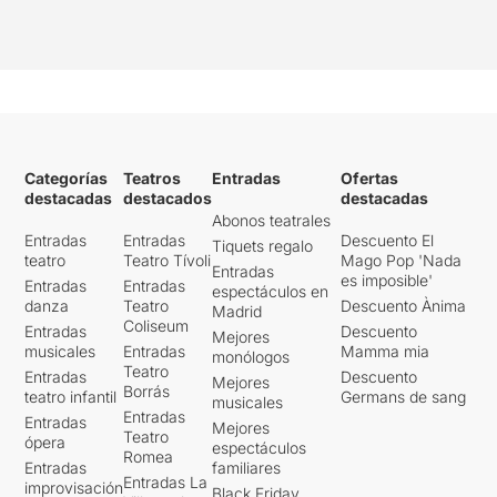
Categorías
Teatros
Entradas
Ofertas
destacadas
destacados
destacadas
Abonos teatrales
Entradas
Entradas
Descuento El
Tiquets regalo
teatro
Teatro Tívoli
Mago Pop 'Nada
Entradas
es imposible'
Entradas
Entradas
espectáculos en
danza
Teatro
Descuento Ànima
Madrid
Coliseum
Entradas
Descuento
Mejores
musicales
Entradas
Mamma mia
monólogos
Teatro
Entradas
Descuento
Mejores
Borrás
teatro infantil
Germans de sang
musicales
Entradas
Entradas
Mejores
Teatro
ópera
espectáculos
Romea
Entradas
familiares
Entradas La
improvisación
Black Friday