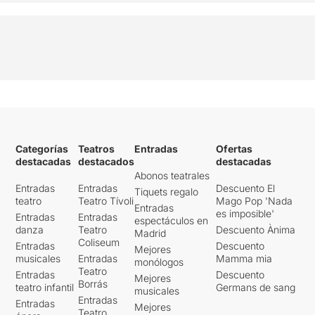
Categorías
Teatros
Entradas
Ofertas
destacadas
destacados
destacadas
Abonos teatrales
Entradas
Entradas
Descuento El
Tiquets regalo
teatro
Teatro Tívoli
Mago Pop 'Nada
Entradas
es imposible'
Entradas
Entradas
espectáculos en
danza
Teatro
Descuento Ànima
Madrid
Coliseum
Entradas
Descuento
Mejores
musicales
Entradas
Mamma mia
monólogos
Teatro
Entradas
Descuento
Mejores
Borrás
teatro infantil
Germans de sang
musicales
Entradas
Entradas
Mejores
Teatro