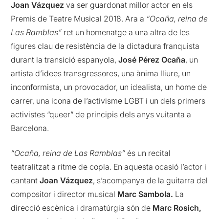
Joan Vázquez
va ser guardonat millor actor en els
Premis de Teatre Musical 2018. Ara a
“Ocaña, reina de
Las Ramblas”
ret un homenatge a una altra de les
figures clau de resistència de la dictadura franquista
durant la transició espanyola,
José Pérez Ocaña
, un
artista d’idees transgressores, una ànima lliure, un
inconformista, un provocador, un idealista, un home de
carrer, una icona de l’activisme LGBT i un dels primers
activistes “queer” de principis dels anys vuitanta a
Barcelona.
“Ocaña, reina de Las Ramblas”
és un recital
teatralitzat a ritme de copla. En aquesta ocasió l’actor i
cantant
Joan Vázquez
, s’acompanya de la guitarra del
compositor i director musical
Marc Sambola.
La
direcció escènica i dramatúrgia són de
Marc Rosich,