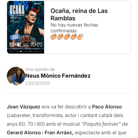
Ocaña, reina de Las
Ramblas
No hay nuevas fechas
confirmadas
Una opinión de
Neus Mònico Fernández
23/03/2020
Joan Vázquez
ens va fer descobrir a
Paco Alonso
(cabareter, transformista, actor i cantant català dels
anys 60, 70 i 80) amb el musical
“Paquito forever”
de
Gerard Alonso
i
Fran Arráez,
espectacle amb el que