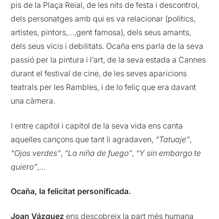
pis de la Plaça Reial, de les nits de festa i descontrol,
dels personatges amb qui es va relacionar (polítics,
artistes, pintors,…,gent famosa), dels seus amants,
dels seus vicis i debilitats. Ocaña ens parla de la seva
passió per la pintura i l’art, de la seva estada a Cannes
durant el festival de cine, de les seves aparicions
teatrals per les Rambles, i de lo feliç que era davant
una càmera.
I entre capítol i capítol de la seva vida ens canta
aquelles cançons que tant li agradaven,
“Tatuaje”
,
“Ojos verdes”
,
“La niña de fuego”
,
“Y sin embargo te
quiero”
,…
Ocaña, la felicitat personificada.
Joan Vázquez
ens descobreix la part més humana