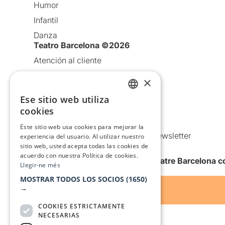
Humor
Infantil
Danza
Teatro Barcelona ©2026
Atención al cliente
Aviso legal
×
Política de privacidad
Ese sitio web utiliza
CATALAN
Política de Cookies
cookies
SPANISH
Condiciones de uso
Este sitio web usa cookies para mejorar la
Comunicaciones comerciales y Newsletter
experiencia del usuario. Al utilizar nuestro
sitio web, usted acepta todas las cookies de
Anuncia’t
acuerdo con nuestra Política de cookies.
Quiero recibir la newsletter de Teatre Barcelona
Llegir-ne més
MOSTRAR TODOS LOS SOCIOS
(1650)
→
COOKIES ESTRICTAMENTE
NECESARIAS