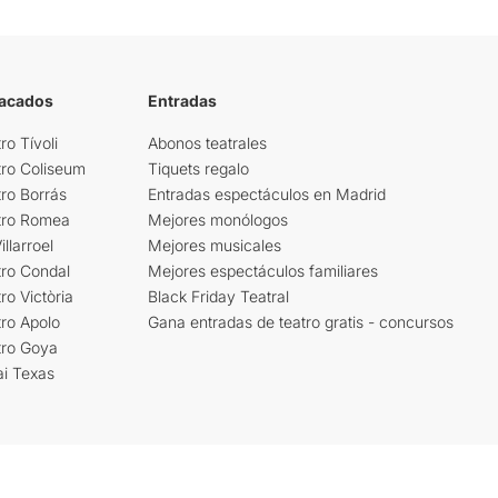
tacados
Entradas
ro Tívoli
Abonos teatrales
tro Coliseum
Tiquets regalo
ro Borrás
Entradas espectáculos en Madrid
tro Romea
Mejores monólogos
llarroel
Mejores musicales
tro Condal
Mejores espectáculos familiares
ro Victòria
Black Friday Teatral
ro Apolo
Gana entradas de teatro gratis - concursos
tro Goya
ai Texas