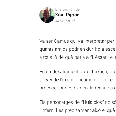
Una opinión de
Xavi Pijoan
04/02/2017
Va ser Camus qui va interpretar per
quants amics podrien dur-ho a esce
a tot allò de què parla a “L’ésser i el 
És un desafiament ardu, feixuc i, pr
servei de l’exemplificació de precepte
preconcebudes exigeix la renúncia a 
Els personatges de “Huis clos” no s
l’infern. I és precisament això el qu