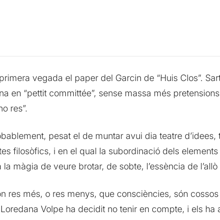
 primera vegada el paper del Garcin de “Huis Clos”. Sar
na en “pettit committée”, sense massa més pretension
no res”.
obablement, pesat el de muntar avui dia teatre d’idees, 
s filosòfics, i en el qual la subordinació dels elements c
la màgia de veure brotar, de sobte, l’essència de l’all
ón res més, o res menys, que consciències, són cossos 
è Loredana Volpe ha decidit no tenir en compte, i els ha a