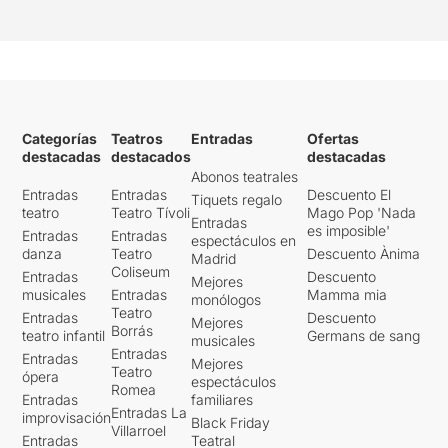
Categorías
Teatros
Entradas
Ofertas
destacadas
destacados
destacadas
Abonos teatrales
Entradas
Entradas
Descuento El
Tiquets regalo
teatro
Teatro Tívoli
Mago Pop 'Nada
Entradas
es imposible'
Entradas
Entradas
espectáculos en
danza
Teatro
Descuento Ànima
Madrid
Coliseum
Entradas
Descuento
Mejores
musicales
Entradas
Mamma mia
monólogos
Teatro
Entradas
Descuento
Mejores
Borrás
teatro infantil
Germans de sang
musicales
Entradas
Entradas
Mejores
Teatro
ópera
espectáculos
Romea
Entradas
familiares
Entradas La
improvisación
Black Friday
Villarroel
Entradas
Teatral