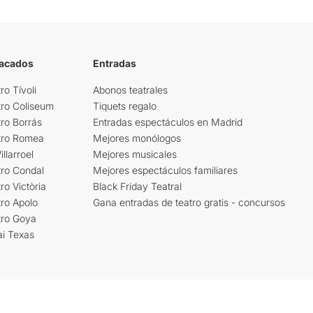
tacados
Entradas
ro Tívoli
Abonos teatrales
tro Coliseum
Tiquets regalo
ro Borrás
Entradas espectáculos en Madrid
tro Romea
Mejores monólogos
llarroel
Mejores musicales
tro Condal
Mejores espectáculos familiares
ro Victòria
Black Friday Teatral
ro Apolo
Gana entradas de teatro gratis - concursos
tro Goya
ai Texas