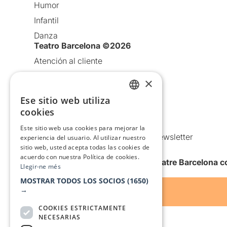
Humor
Infantil
Danza
Teatro Barcelona ©2026
Atención al cliente
Aviso legal
×
Política de privacidad
Ese sitio web utiliza
CATALAN
Política de Cookies
cookies
Condiciones de uso
SPANISH
Este sitio web usa cookies para mejorar la
Comunicaciones comerciales y Newsletter
experiencia del usuario. Al utilizar nuestro
sitio web, usted acepta todas las cookies de
Anuncia’t
acuerdo con nuestra Política de cookies.
Quiero recibir la newsletter de Teatre Barcelona
Llegir-ne més
MOSTRAR TODOS LOS SOCIOS
(1650)
→
COOKIES ESTRICTAMENTE
NECESARIAS