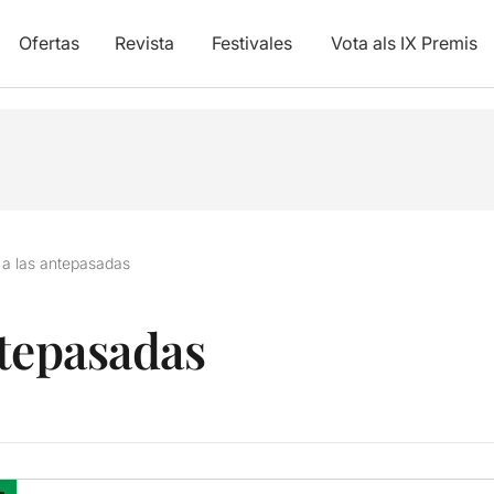
Ofertas
Revista
Festivales
Vota als IX Premis
 a las antepasadas
ntepasadas