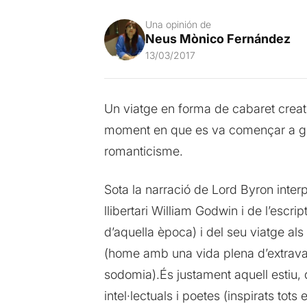
Una opinión de
Neus Mònico Fernández
13/03/2017
Un viatge en forma de cabaret crea
moment en que es va començar a gest
romanticisme.
Sota la narració de Lord Byron interp
llibertari William Godwin i de l’esc
d’aquella època) i del seu viatge als
(home amb una vida plena d’extravagà
sodomia).És justament aquell estiu,
intel·lectuals i poetes (inspirats tot