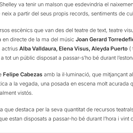
helley va tenir un malson que esdevindria el naixement 
neix a partir del seus propis records, sentiments de cul
 escènics que van des del teatre de text, teatre visual,
a en directe de la ma del músic
Joan Gerard Torredefl
s actrius
Alba Valldaura, Elena Visus, Aleyda Puerto
( 
a tot un públic disposat a passar-s’ho bé durant l’eston
de
Felipe Cabezas
amb la il·luminació, que mitjançant 
ètica a la vegada, una posada en escena molt acurada 
ealment vistós.
ta que destaca per la seva quantitat de recursos teatral
que estan disposats a passar-ho bé durant l’hora i vint 