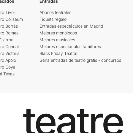
tacados
Entradas
ro Tívoli
Abonos teatrales
tro Coliseum
Tiquets regalo
ro Borrás
Entradas espectáculos en Madrid
tro Romea
Mejores monólogos
llarroel
Mejores musicales
tro Condal
Mejores espectáculos familiares
ro Victòria
Black Friday Teatral
ro Apolo
Gana entradas de teatro gratis - concursos
tro Goya
ai Texas