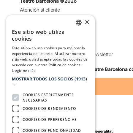
Teatro Barcelona ©2026
Atención al cliente
Aviso legal
×
Política de privacidad
Ese sitio web utiliza
CATALAN
Política de Cookies
cookies
SPANISH
Condiciones de uso
Este sitio web usa cookies para mejorar la
experiencia del usuario. Al utilizar nuestro
Comunicaciones comerciales y Newsletter
sitio web, usted acepta todas las cookies de
Anuncia’t
acuerdo con nuestra Política de cookies.
Quiero recibir la newsletter de Teatre Barcelona
Llegir-ne més
MOSTRAR TODOS LOS SOCIOS
(1913)
→
COOKIES ESTRICTAMENTE
NECESARIAS
COOKIES DE RENDIMIENTO
COOKIES DE PREFERENCIAS
Con el apoyo de
COOKIES DE FUNCIONALIDAD