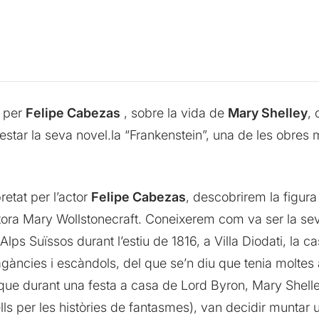
t per
Felipe Cabezas
, sobre la vida de
Mary Shelley
, 
ar la seva novel.la “Frankenstein”, una de les obres 
retat per l’actor
Felipe Cabezas
, descobrirem la figura 
riptora Mary Wollstonecraft. Coneixerem com va ser la se
 Alps Suïssos durant l’estiu de 1816, a Villa Diodati, la
ncies i escàndols, del que se’n diu que tenia moltes am
 que durant una festa a casa de Lord Byron, Mary Shel
s ells per les històries de fantasmes), van decidir muntar