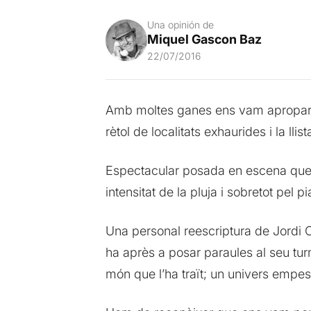
Una opinión de
Miquel Gascon Baz
22/07/2016
Amb moltes ganes ens vam apropar a l
rètol de localitats exhaurides i la l
Espectacular posada en escena que, 
intensitat de la pluja i sobretot pel 
Una personal reescriptura de Jordi O
ha après a posar paraules al seu turm
món que l’ha traït; un univers empes