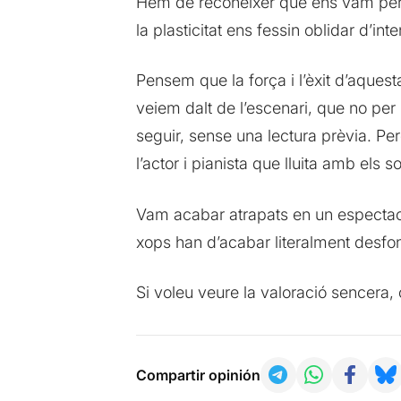
Hem de reconèixer que ens vam perdre
la plasticitat ens fessin oblidar d’int
Pensem que la força i l’èxit d’aques
veiem dalt de l’escenari, que no per
seguir, sense una lectura prèvia. Pe
l’actor i pianista que lluita amb els 
Vam acabar atrapats en un espectacl
xops han d’acabar literalment desfon
Si voleu veure la valoració sencera,
Compartir opinión