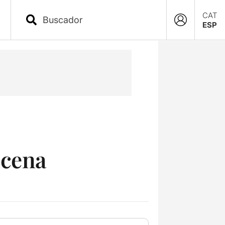
CAT
ESP
scena