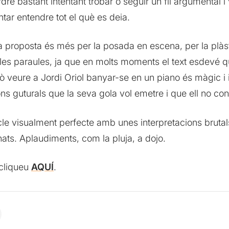
 bastant intentant trobar o seguir un fil argumental i
entar entendre tot el què es deia.
ta proposta és més per la posada en escena, per la plàst
 les paraules, ja que en molts moments el text esdevé qu
rò veure a Jordi Oriol banyar-se en un piano és màgic i 
sons guturals que la seva gola vol emetre i que ell no con
e visualment perfecte amb unes interpretacions brutal
ats. Aplaudiments, com la pluja, a dojo.
 cliqueu
AQUÍ
.