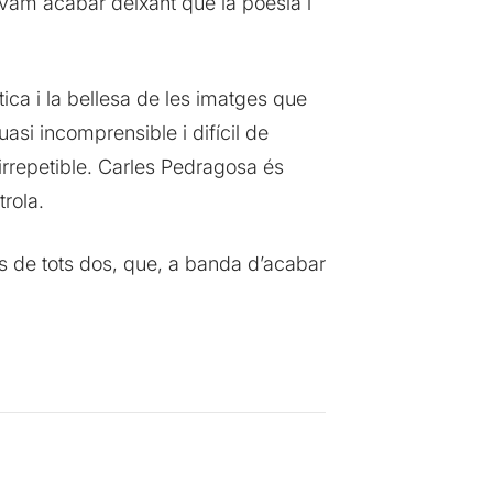
 vam acabar deixant que la poesia i
ica i la bellesa de les imatges que
asi incomprensible i difícil de
irrepetible. Carles Pedragosa és
trola.
s de tots dos, que, a banda d’acabar