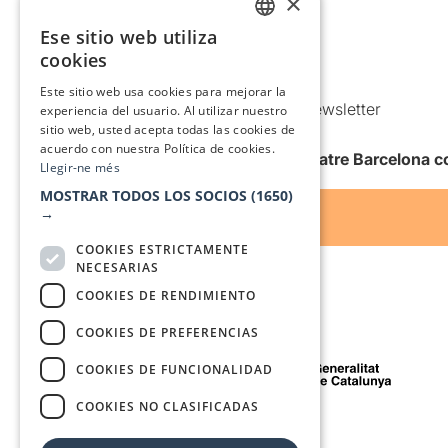
×
Política de privacidad
Ese sitio web utiliza
CATALAN
Política de Cookies
cookies
SPANISH
Condiciones de uso
Este sitio web usa cookies para mejorar la
Comunicaciones comerciales y Newsletter
experiencia del usuario. Al utilizar nuestro
sitio web, usted acepta todas las cookies de
Anuncia’t
acuerdo con nuestra Política de cookies.
Quiero recibir la newsletter de Teatre Barcelona
Llegir-ne més
MOSTRAR TODOS LOS SOCIOS
(1650)
→
COOKIES ESTRICTAMENTE
NECESARIAS
COOKIES DE RENDIMIENTO
COOKIES DE PREFERENCIAS
Con el apoyo de
COOKIES DE FUNCIONALIDAD
COOKIES NO CLASIFICADAS
Medio de comunicación asociado a