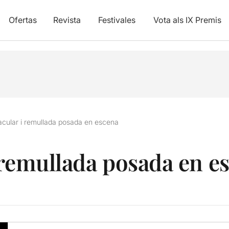
Ofertas
Revista
Festivales
Vota als IX Premis
acular i remullada posada en escena
 remullada posada en e