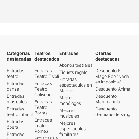
Categorías
Teatros
Entradas
Ofertas
destacadas
destacados
destacadas
Abonos teatrales
Entradas
Entradas
Descuento El
Tiquets regalo
teatro
Teatro Tívoli
Mago Pop 'Nada
Entradas
es imposible'
Entradas
Entradas
espectáculos en
danza
Teatro
Descuento Ànima
Madrid
Coliseum
Entradas
Descuento
Mejores
musicales
Entradas
Mamma mia
monólogos
Teatro
Entradas
Descuento
Mejores
Borrás
teatro infantil
Germans de sang
musicales
Entradas
Entradas
Mejores
Teatro
ópera
espectáculos
Romea
Entradas
familiares
Entradas La