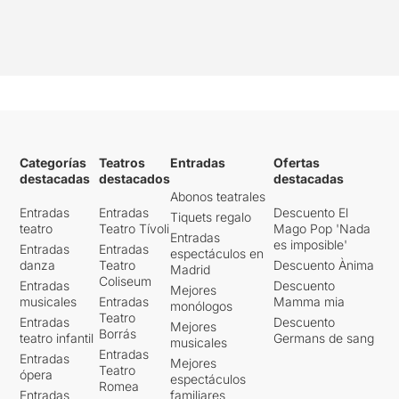
Categorías
Teatros
Entradas
Ofertas
destacadas
destacados
destacadas
Abonos teatrales
Entradas
Entradas
Descuento El
Tiquets regalo
teatro
Teatro Tívoli
Mago Pop 'Nada
Entradas
es imposible'
Entradas
Entradas
espectáculos en
danza
Teatro
Descuento Ànima
Madrid
Coliseum
Entradas
Descuento
Mejores
musicales
Entradas
Mamma mia
monólogos
Teatro
Entradas
Descuento
Mejores
Borrás
teatro infantil
Germans de sang
musicales
Entradas
Entradas
Mejores
Teatro
ópera
espectáculos
Romea
Entradas
familiares