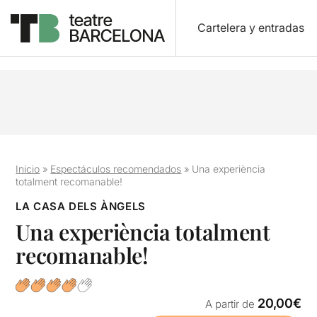
Cartelera y entradas
Inicio
»
Espectáculos recomendados
»
Una experiència
totalment recomanable!
LA CASA DELS ÀNGELS
Una experiència totalment
recomanable!
20,00€
A partir de