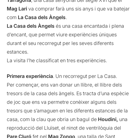
Tarragona
, una casa senyorial del segle XVI que el
Mag Lari
va comprar farà uns sis anys i que va batejar
com
La
Casa dels Àngels
.
La Casa dels Àngels
és una casa encantada i plena
d’encant, que permet viure experiències úniques
durant el seu recorregut per les seves diferents
estances.
La visita l’he classificat en tres experiències.
Primera experiència
. Un recorregut per La Casa.
Per començar, ens van donar un llibre, el llibre dels
tresors de la casa dels àngels. Es tracta d’una espècie
de joc que ens va permetre conèixer alguns dels
tresors que s’amaguen en les diferents estances de la
casa, com la clau que obria un bagul de
Houdini,
una
reproducció del Lluïset, el ninot de ventrilòquia del
Pare Cluró
fet pel
Mag Zongo
, una talla de Sant