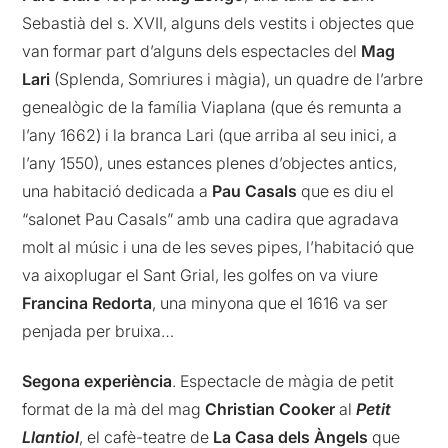
Sebastià del s. XVII, alguns dels vestits i objectes que
van formar part d’alguns dels espectacles del
Mag
Lari
(Splenda, Somriures i màgia), un quadre de l’arbre
genealògic de la família Viaplana (que és remunta a
l’any 1662) i la branca Lari (que arriba al seu inici, a
l’any 1550), unes estances plenes d’objectes antics,
una habitació dedicada a
Pau Casals
que es diu el
“salonet Pau Casals” amb una cadira que agradava
molt al músic i una de les seves pipes, l’habitació que
va aixoplugar el Sant Grial, les golfes on va viure
Francina Redorta
, una minyona que el 1616 va ser
penjada per bruixa…
Segona experiència
. Espectacle de màgia de petit
format de la mà del mag
Christian Cooker
al
Petit
Llantiol
, el cafè-teatre de
La Casa dels Àngels
que