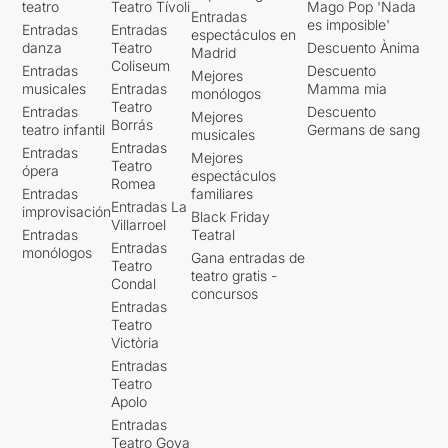
teatro
Teatro Tívoli
Mago Pop 'Nada
Entradas
es imposible'
Entradas
Entradas
espectáculos en
danza
Teatro
Descuento Ànima
Madrid
Coliseum
Entradas
Descuento
Mejores
musicales
Entradas
Mamma mia
monólogos
Teatro
Entradas
Descuento
Mejores
Borrás
teatro infantil
Germans de sang
musicales
Entradas
Entradas
Mejores
Teatro
ópera
espectáculos
Romea
Entradas
familiares
Entradas La
improvisación
Black Friday
Villarroel
Entradas
Teatral
Entradas
monólogos
Gana entradas de
Teatro
teatro gratis -
Condal
concursos
Entradas
Teatro
Victòria
Entradas
Teatro
Apolo
Entradas
Teatro Goya