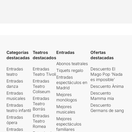
Categorías
Teatros
Entradas
Ofertas
destacadas
destacados
destacadas
Abonos teatrales
Entradas
Entradas
Descuento El
Tiquets regalo
teatro
Teatro Tívoli
Mago Pop 'Nada
Entradas
es imposible'
Entradas
Entradas
espectáculos en
danza
Teatro
Descuento Ànima
Madrid
Coliseum
Entradas
Descuento
Mejores
musicales
Entradas
Mamma mia
monólogos
Teatro
Entradas
Descuento
Mejores
Borrás
teatro infantil
Germans de sang
musicales
Entradas
Entradas
Mejores
Teatro
ópera
espectáculos
Romea
Entradas
familiares