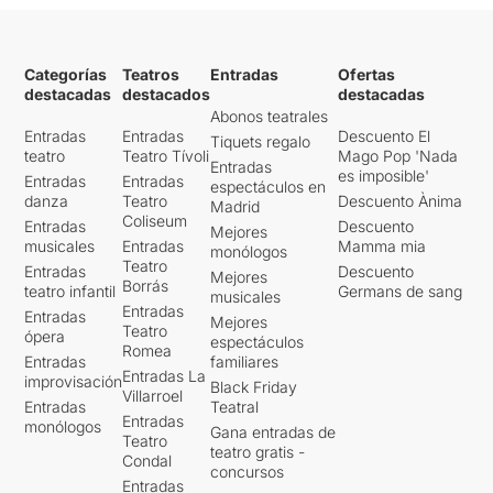
Categorías
Teatros
Entradas
Ofertas
destacadas
destacados
destacadas
Abonos teatrales
Entradas
Entradas
Descuento El
Tiquets regalo
teatro
Teatro Tívoli
Mago Pop 'Nada
Entradas
es imposible'
Entradas
Entradas
espectáculos en
danza
Teatro
Descuento Ànima
Madrid
Coliseum
Entradas
Descuento
Mejores
musicales
Entradas
Mamma mia
monólogos
Teatro
Entradas
Descuento
Mejores
Borrás
teatro infantil
Germans de sang
musicales
Entradas
Entradas
Mejores
Teatro
ópera
espectáculos
Romea
Entradas
familiares
Entradas La
improvisación
Black Friday
Villarroel
Entradas
Teatral
Entradas
monólogos
Gana entradas de
Teatro
teatro gratis -
Condal
concursos
Entradas