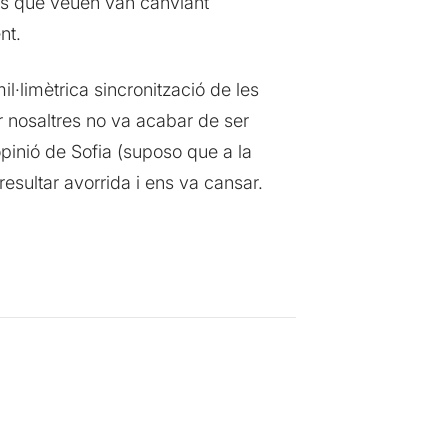
ges que veuen van canviant
nt.
·limètrica sincronització de les
r nosaltres no va acabar de ser
pinió de Sofia (suposo que a la
 resultar avorrida i ens va cansar.