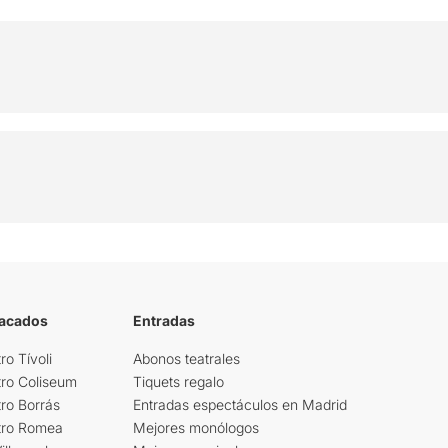
tacados
Entradas
ro Tívoli
Abonos teatrales
tro Coliseum
Tiquets regalo
ro Borrás
Entradas espectáculos en Madrid
tro Romea
Mejores monólogos