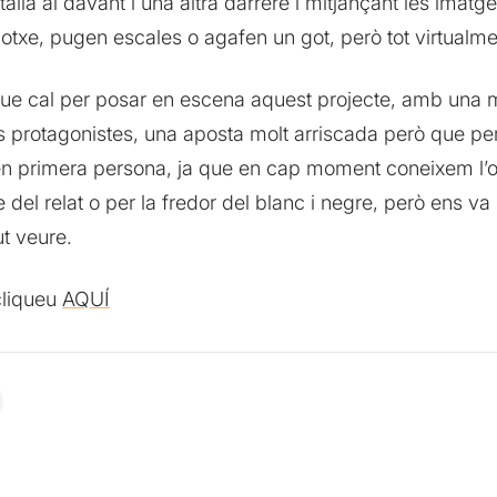
lla al davant i una altra darrere i mitjançant les imat
cotxe, pugen escales o agafen un got, però tot virtualme
e cal per posar en escena aquest projecte, amb una mil
os protagonistes, una aposta molt arriscada però que pe
 en primera persona, ja que en cap moment coneixem l’o
e del relat o per la fredor del blanc i negre, però ens va
ut veure.
cliqueu
AQUÍ