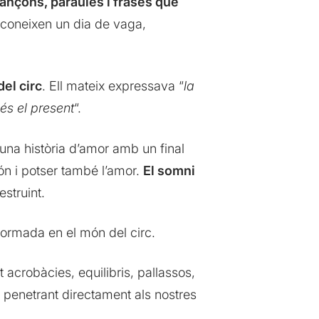
ançons, paraules i frases que
coneixen un dia de vaga,
el circ
. Ell mateix expressava “
la
 és el present
“.
una història d’amor amb un final
món i potser també l’amor.
El somni
struint.
 formada en el món del circ.
t acrobàcies, equilibris, pallassos,
enetrant directament als nostres