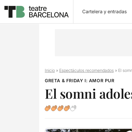
Cartelera y entradas
Inicio
»
Espectáculos recomendados
»
El somn
GRETA & FRIDAY I: AMOR PUR
El somni adole