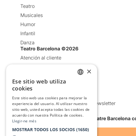
Teatro
Musicales
Humor
Infantil
Danza
Teatro Barcelona ©2026
Atención al cliente
Aviso legal
×
Política de privacidad
Ese sitio web utiliza
CATALAN
Política de Cookies
cookies
Condiciones de uso
SPANISH
Este sitio web usa cookies para mejorar la
Comunicaciones comerciales y Newsletter
experiencia del usuario. Al utilizar nuestro
sitio web, usted acepta todas las cookies de
Anuncia’t
acuerdo con nuestra Política de cookies.
Quiero recibir la newsletter de Teatre Barcelona
Llegir-ne més
MOSTRAR TODOS LOS SOCIOS
(1650)
→