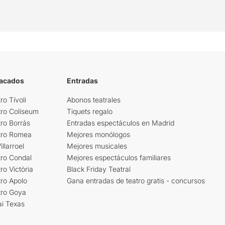
tacados
Entradas
ro Tívoli
Abonos teatrales
tro Coliseum
Tiquets regalo
ro Borrás
Entradas espectáculos en Madrid
tro Romea
Mejores monólogos
llarroel
Mejores musicales
tro Condal
Mejores espectáculos familiares
ro Victòria
Black Friday Teatral
ro Apolo
Gana entradas de teatro gratis - concursos
tro Goya
ai Texas