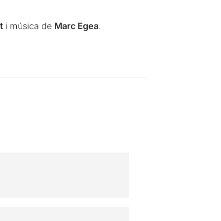
t
i música de
Marc Egea
.