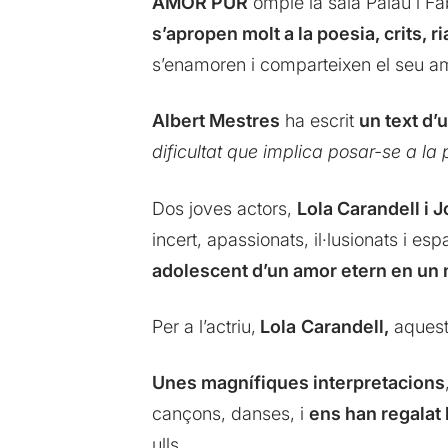
AMOR PUR
omple la sala Palau i Fa
s’apropen molt a la poesia, crits, ri
s’enamoren i comparteixen el seu amo
Albert Mestres
ha escrit
un text d’
dificultat que implica posar-se a la p
Dos joves actors,
Lola Carandell i J
incert, apassionats, il·lusionats i e
adolescent d’un amor etern en un
Per a l’actriu,
Lola
Carandell,
aques
Unes magnífiques interpretacions
cançons, danses, i
ens han regalat 
ulls.