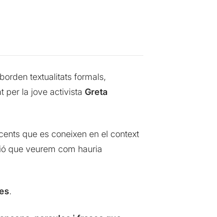
orden textualitats formals,
at per la jove activista
Greta
cents que es coneixen en el context
lació que veurem com hauria
res
.