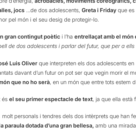
bre d’energia,
acrobàcies, moviments coreogràfics, c
alles, jocs
…de dos adolescents,
Greta i Friday
que es 
r pel món i el seu desig de protegir-lo.
un gran contingut poètic
i l’ha
entrellaçat amb el món d
ell de dos adolescents i parlar del futur, que per a ells
osé Luis Oliver
que interpreten els dos adolescents en 
spantats davant d’un futur on pot ser que vegin morir el 
 món que no ho serà
, en un món que entre tots estem de
t és
el seu primer espectacle de text
, ja que ella està
, molt personals i tendres dels dos intèrprets que han fe
la paraula dotada d’una gran bellesa,
amb una mirada p