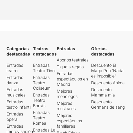
Categorías
Teatros
Entradas
Ofertas
destacadas
destacados
destacadas
Abonos teatrales
Entradas
Entradas
Descuento El
Tiquets regalo
teatro
Teatro Tívoli
Mago Pop 'Nada
Entradas
es imposible'
Entradas
Entradas
espectáculos en
danza
Teatro
Descuento Ànima
Madrid
Coliseum
Entradas
Descuento
Mejores
musicales
Entradas
Mamma mia
monólogos
Teatro
Entradas
Descuento
Mejores
Borrás
teatro infantil
Germans de sang
musicales
Entradas
Entradas
Mejores
Teatro
ópera
espectáculos
Romea
Entradas
familiares
Entradas La
improvisación
Black Friday