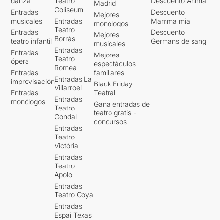
danza
Teatro
Descuento Ànima
Madrid
Coliseum
Entradas
Descuento
Mejores
musicales
Entradas
Mamma mia
monólogos
Teatro
Entradas
Descuento
Mejores
Borrás
teatro infantil
Germans de sang
musicales
Entradas
Entradas
Mejores
Teatro
ópera
espectáculos
Romea
Entradas
familiares
Entradas La
improvisación
Black Friday
Villarroel
Entradas
Teatral
Entradas
monólogos
Gana entradas de
Teatro
teatro gratis -
Condal
concursos
Entradas
Teatro
Victòria
Entradas
Teatro
Apolo
Entradas
Teatro Goya
Entradas
Espai Texas