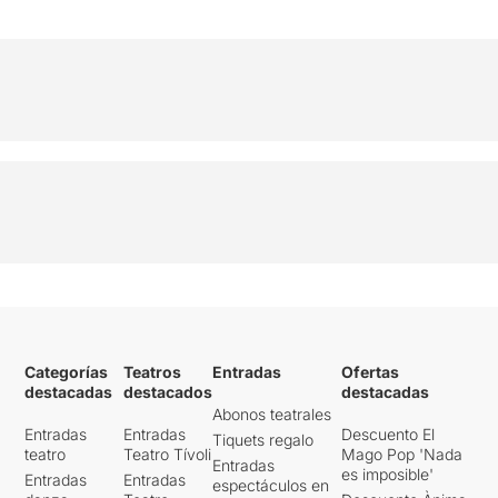
Categorías
Teatros
Entradas
Ofertas
destacadas
destacados
destacadas
Abonos teatrales
Entradas
Entradas
Descuento El
Tiquets regalo
teatro
Teatro Tívoli
Mago Pop 'Nada
Entradas
es imposible'
Entradas
Entradas
espectáculos en