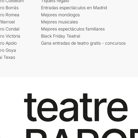
tro Coliseum
Tiquets regalo
ro Borrás
Entradas espectáculos en Madrid
tro Romea
Mejores monólogos
llarroel
Mejores musicales
tro Condal
Mejores espectáculos familiares
ro Victòria
Black Friday Teatral
ro Apolo
Gana entradas de teatro gratis - concursos
tro Goya
ai Texas