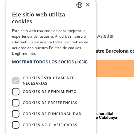
Aviso legal
×
Política de privacidad
Ese sitio web utiliza
CATALAN
Política de Cookies
cookies
SPANISH
Condiciones de uso
Este sitio web usa cookies para mejorar la
Comunicaciones comerciales y Newsletter
experiencia del usuario. Al utilizar nuestro
sitio web, usted acepta todas las cookies de
Anuncia’t
acuerdo con nuestra Política de cookies.
Quiero recibir la newsletter de Teatre Barcelona
Llegir-ne més
MOSTRAR TODOS LOS SOCIOS
(1650)
→
COOKIES ESTRICTAMENTE
NECESARIAS
COOKIES DE RENDIMIENTO
COOKIES DE PREFERENCIAS
Con el apoyo de
COOKIES DE FUNCIONALIDAD
COOKIES NO CLASIFICADAS
Medio de comunicación asociado a