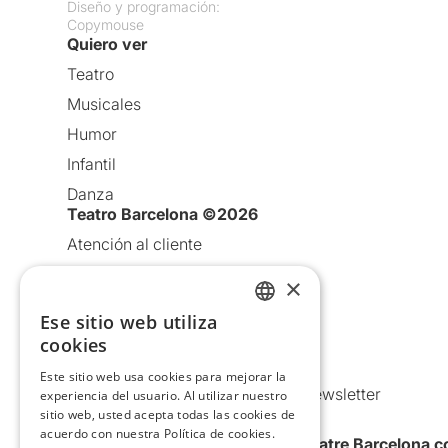
Diseño y programación:
Copymouse
Quiero ver
Teatro
Musicales
Humor
Infantil
Danza
Teatro Barcelona ©2026
Atención al cliente
Aviso legal
×
Política de privacidad
Ese sitio web utiliza
CATALAN
Política de Cookies
cookies
Condiciones de uso
SPANISH
Este sitio web usa cookies para mejorar la
Comunicaciones comerciales y Newsletter
experiencia del usuario. Al utilizar nuestro
sitio web, usted acepta todas las cookies de
Anuncia’t
acuerdo con nuestra Política de cookies.
Quiero recibir la newsletter de Teatre Barcelona