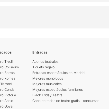
tacados
Entradas
ro Tívoli
Abonos teatrales
tro Coliseum
Tiquets regalo
ro Borrás
Entradas espectáculos en Madrid
tro Romea
Mejores monólogos
llarroel
Mejores musicales
tro Condal
Mejores espectáculos familiares
ro Victòria
Black Friday Teatral
ro Apolo
Gana entradas de teatro gratis - concursos
tro Goya