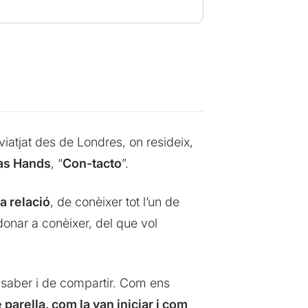
viatjat des de Londres, on resideix,
s Hands
, “
Con-tacto
”.
a relació
, de conèixer tot l’un de
l donar a conèixer, del que vol
 saber i de compartir. Com ens
parella, com la van iniciar i com