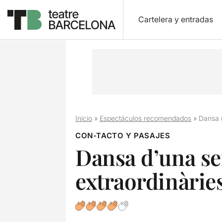
Cartelera y entradas
Inicio
»
Espectáculos recomendados
»
Dansa d
CON-TACTO Y PASAJES
Dansa d’una sen
extraordinàrie