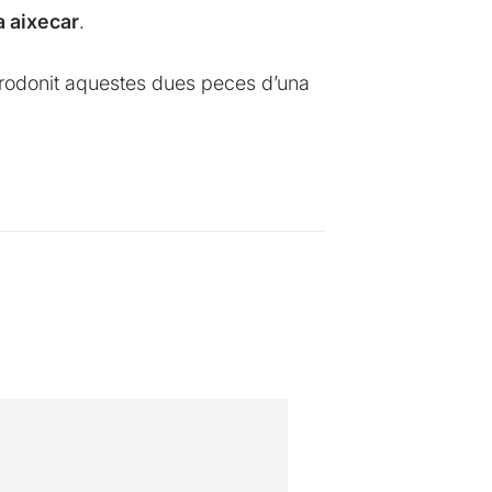
a aixecar
.
rrodonit aquestes dues peces d’una