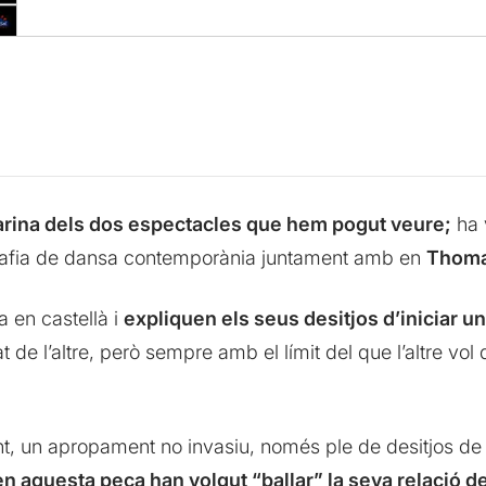
llarina dels dos espectacles que hem pogut veure;
ha 
grafia de dansa contemporània juntament amb en
Thoma
a en castellà i
expliquen els seus desitjos d’iniciar un
tat de l’altre, però sempre amb el límit del que l’altre vo
t, un apropament no invasiu, només ple de desitjos de
en aquesta peça han volgut “ballar” la seva relació de 