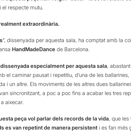
i el respecte mutu.
realment extraordinària.
s
”, dissenyada per aquesta sala, ha comptat amb la col·
dansa
HandMadeDance
de Barcelona.
 dissenyada especialment per aquesta sala
, abastant
b el caminar pausat i repetitiu, d’una de les ballarines, l
i un altre. Els moviments de les altres dues ballarine
 van sincronitzant, a poc a poc fins a acabar les tres re
 a aixecar.
uesta peça vol parlar dels records de la vida
, que les
ds es van repetint de manera persistent
i es fan més 