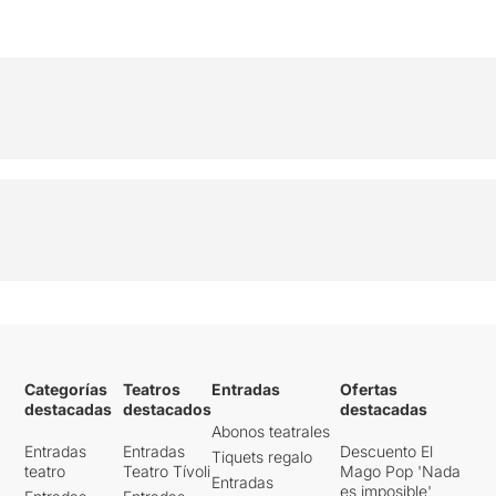
Categorías
Teatros
Entradas
Ofertas
destacadas
destacados
destacadas
Abonos teatrales
Entradas
Entradas
Descuento El
Tiquets regalo
teatro
Teatro Tívoli
Mago Pop 'Nada
Entradas
es imposible'