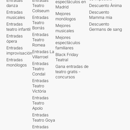
Entradas
Entradas
espectáculos en
danza
Teatro
Descuento Ànima
Madrid
Coliseum
Entradas
Descuento
Mejores
musicales
Entradas
Mamma mia
monólogos
Teatro
Entradas
Descuento
Mejores
Borrás
teatro infantil
Germans de sang
musicales
Entradas
Entradas
Mejores
Teatro
ópera
espectáculos
Romea
Entradas
familiares
Entradas La
improvisación
Black Friday
Villarroel
Entradas
Teatral
Entradas
monólogos
Gana entradas de
Teatro
teatro gratis -
Condal
concursos
Entradas
Teatro
Victòria
Entradas
Teatro
Apolo
Entradas
Teatro Goya
Entradas