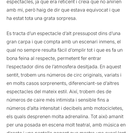
espectacles, ja que era reticent i creia que no anirien
amb mi, però haig de dir que estava equivocat i que
ha estat tota una grata sorpresa.
Es tracta d’un espectacle d’alt pressupost dins d’una
gran carpa i que compta amb un escenari inmens, el
qual no sempre resulta fàcil d’omplir tot i que es fa un
bona feina al respecte, permetent fer entrar
l’espectador dins de l’atmosfera desitjada. En aquest
sentit, trobem uns números de circ originals, variats i
en molts casos sorprenents, diferenciant-se d’altres
espectacles del mateix estil. Així, trobem des de
números de caire més intimista i sensible fins a
números d’alta intensitat i decibels amb motocicletes,
els quals desprenen molta adrenalina. Tot això amanit
per una posada en escena molt teatral, amb música en
directe i una pantalla gegant que mostra una excel·lent