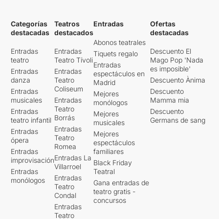
Categorías
Teatros
Entradas
Ofertas
destacadas
destacados
destacadas
Abonos teatrales
Entradas
Entradas
Descuento El
Tiquets regalo
teatro
Teatro Tívoli
Mago Pop 'Nada
Entradas
es imposible'
Entradas
Entradas
espectáculos en
danza
Teatro
Descuento Ànima
Madrid
Coliseum
Entradas
Descuento
Mejores
musicales
Entradas
Mamma mia
monólogos
Teatro
Entradas
Descuento
Mejores
Borrás
teatro infantil
Germans de sang
musicales
Entradas
Entradas
Mejores
Teatro
ópera
espectáculos
Romea
Entradas
familiares
Entradas La
improvisación
Black Friday
Villarroel
Entradas
Teatral
Entradas
monólogos
Gana entradas de
Teatro
teatro gratis -
Condal
concursos
Entradas
Teatro