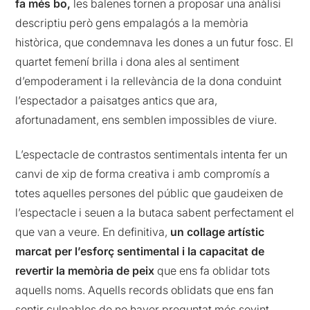
fa més bo,
les balenes tornen a proposar una anàlisi
descriptiu però gens empalagós a la memòria
històrica, que condemnava les dones a un futur fosc. El
quartet femení brilla i dona ales al sentiment
d’empoderament i la rellevància de la dona conduint
l’espectador a paisatges antics que ara,
afortunadament, ens semblen impossibles de viure.
L’espectacle de contrastos sentimentals intenta fer un
canvi de xip de forma creativa i amb compromís a
totes aquelles persones del públic que gaudeixen de
l’espectacle i seuen a la butaca sabent perfectament el
que van a veure. En definitiva,
un collage artístic
marcat per l’esforç sentimental i la capacitat de
revertir la memòria de peix
que ens fa oblidar tots
aquells noms. Aquells records oblidats que ens fan
sentir culpables de no haver preguntat més sovint.