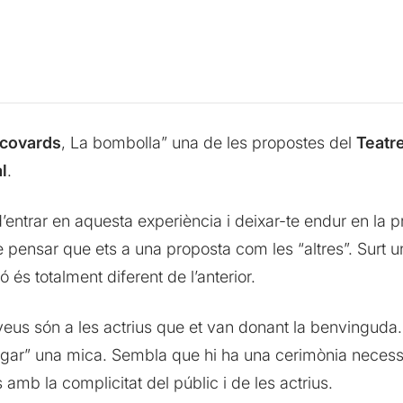
 covards
, La bombolla” una de les propostes del
Teatr
l
.
d’entrar en aquesta experiència i deixar-te endur en la p
e pensar que ets a una proposta com les “altres”. Surt 
és totalment diferent de l’anterior.
e veus són a les actrius que et van donant la benvinguda
rgar” una mica. Sembla que hi ha una cerimònia necess
 amb la complicitat del públic i de les actrius.