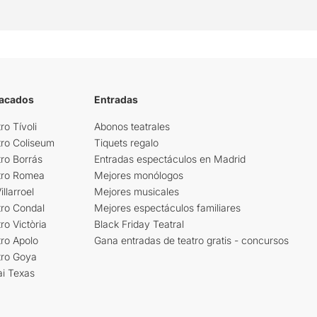
tacados
Entradas
ro Tívoli
Abonos teatrales
tro Coliseum
Tiquets regalo
ro Borrás
Entradas espectáculos en Madrid
tro Romea
Mejores monólogos
llarroel
Mejores musicales
tro Condal
Mejores espectáculos familiares
ro Victòria
Black Friday Teatral
ro Apolo
Gana entradas de teatro gratis - concursos
tro Goya
ai Texas