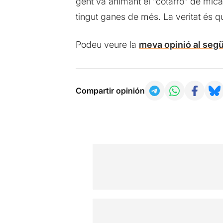
gent va animant el “cotarro” de mica 
tingut ganes de més. La veritat és q
Podeu veure la
meva opinió al segü
Compartir opinión