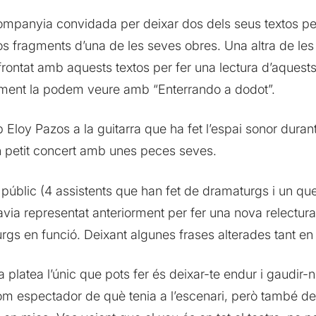
ompanyia convidada per deixar dos dels seus textos per
dos fragments d’una de les seves obres. Una altra de 
nfrontat amb aquests textos per fer una lectura d’aquest
ment la podem veure amb “Enterrando a dodot”.
 Eloy Pazos a la guitarra que ha fet l’espai sonor durant
un petit concert amb unes peces seves.
l públic (4 assistents que han fet de dramaturgs i un que
havia representat anteriorment per fer una nova relectura
gs en funció. Deixant algunes frases alterades tant en 
latea l’únic que pots fer és deixar-te endur i gaudir-n
 com espectador de què tenia a l’escenari, però també de