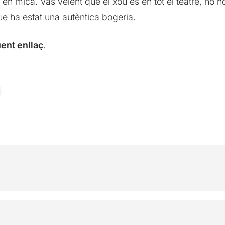
en mica. Vas veient que el xou és en tot el teatre, no no
ue ha estat una autèntica bogeria.
ent enllaç
.