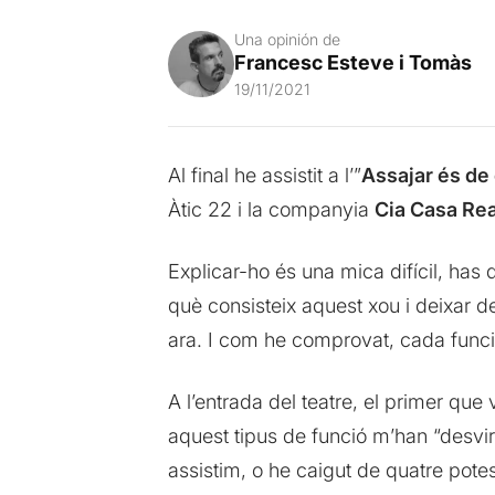
Una opinión de
Francesc Esteve i Tomàs
19/11/2021
Al final he assistit a l’”
Assajar és de
Àtic 22 i la companyia
Cia Casa Rea
Explicar-ho és una mica difícil, has 
què consisteix aquest xou i deixar d
ara. I com he comprovat, cada funció 
A l’entrada del teatre, el primer qu
aquest tipus de funció m’han “desvi
assistim, o he caigut de quatre potes