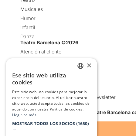
Teatro
Musicales
Humor
Infantil
Danza
Teatro Barcelona ©2026
Atención al cliente
Aviso legal
×
Política de privacidad
Ese sitio web utiliza
CATALAN
Política de Cookies
cookies
SPANISH
Condiciones de uso
Este sitio web usa cookies para mejorar la
Comunicaciones comerciales y Newsletter
experiencia del usuario. Al utilizar nuestro
sitio web, usted acepta todas las cookies de
Anuncia’t
acuerdo con nuestra Política de cookies.
Quiero recibir la newsletter de Teatre Barcelona
Llegir-ne més
MOSTRAR TODOS LOS SOCIOS
(1650)
→