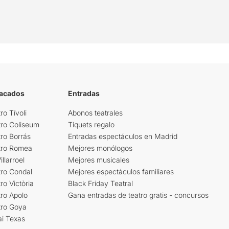
tacados
Entradas
ro Tívoli
Abonos teatrales
tro Coliseum
Tiquets regalo
ro Borrás
Entradas espectáculos en Madrid
tro Romea
Mejores monólogos
llarroel
Mejores musicales
tro Condal
Mejores espectáculos familiares
ro Victòria
Black Friday Teatral
ro Apolo
Gana entradas de teatro gratis - concursos
tro Goya
ai Texas