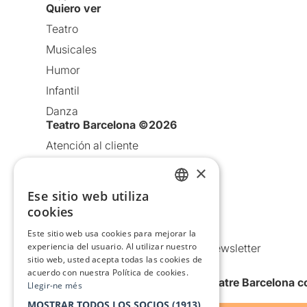
Quiero ver
Teatro
Musicales
Humor
Infantil
Danza
Teatro Barcelona ©2026
Atención al cliente
Aviso legal
×
Política de privacidad
Ese sitio web utiliza
CATALAN
Política de Cookies
cookies
SPANISH
Condiciones de uso
Este sitio web usa cookies para mejorar la
experiencia del usuario. Al utilizar nuestro
Comunicaciones comerciales y Newsletter
sitio web, usted acepta todas las cookies de
Anuncia’t
acuerdo con nuestra Política de cookies.
Quiero recibir la newsletter de Teatre Barcelona
Llegir-ne més
MOSTRAR TODOS LOS SOCIOS
(1913)