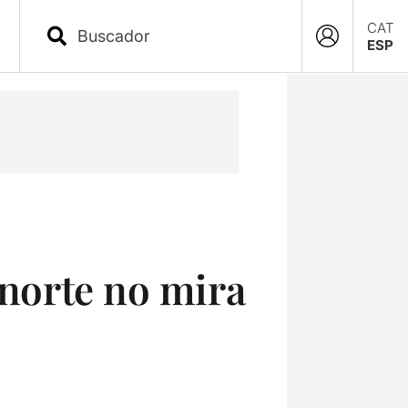
CAT
ESP
 norte no mira