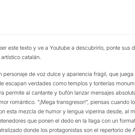
eer este texto y ve a Youtube a descubrirlo, ponte sus d
rtístico catalán.
 personaje de voz dulce y apariencia frágil, que juega e
e le escapan verdades como templos y tonterías monumenta
cura permite al cantante y bufón lanzar mensajes absol
amor romántico. “¡Mega transgresor!”, piensas cuando lo
con esta mezcla de humor y lengua viperina desde, al m
retenedores que ponen el dedo en la llaga con un format
ralizado donde los protagonistas son el repertorio de 