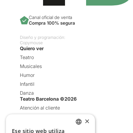
Canal oficial de venta
Compra 100% segura
Diseño y programación:
Copymouse
Quiero ver
Teatro
Musicales
Humor
Infantil
Danza
Teatro Barcelona ©2026
Atención al cliente
Aviso legal
×
Política de privacidad
Ese sitio web utiliza
CATALAN