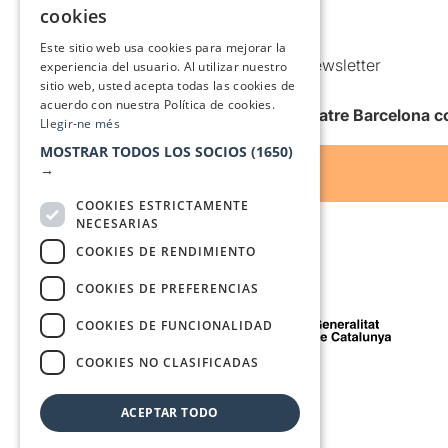
Política de Cookies
cookies
Condiciones de uso
SPANISH
Este sitio web usa cookies para mejorar la
Comunicaciones comerciales y Newsletter
experiencia del usuario. Al utilizar nuestro
sitio web, usted acepta todas las cookies de
Anuncia’t
acuerdo con nuestra Política de cookies.
Quiero recibir la newsletter de Teatre Barcelona
Llegir-ne més
MOSTRAR TODOS LOS SOCIOS
(1650)
→
COOKIES ESTRICTAMENTE
NECESARIAS
COOKIES DE RENDIMIENTO
COOKIES DE PREFERENCIAS
Con el apoyo de
COOKIES DE FUNCIONALIDAD
COOKIES NO CLASIFICADAS
Medio de comunicación asociado a
ACEPTAR TODO