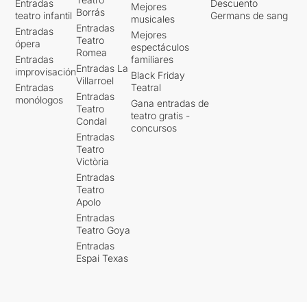
Entradas
Descuento
Mejores
Borrás
teatro infantil
Germans de sang
musicales
Entradas
Entradas
Mejores
Teatro
ópera
espectáculos
Romea
Entradas
familiares
Entradas La
improvisación
Black Friday
Villarroel
Entradas
Teatral
Entradas
monólogos
Gana entradas de
Teatro
teatro gratis -
Condal
concursos
Entradas
Teatro
Victòria
Entradas
Teatro
Apolo
Entradas
Teatro Goya
Entradas
Espai Texas