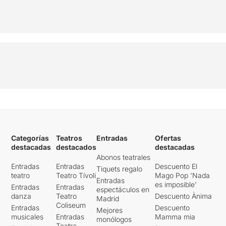
Categorías
Teatros
Entradas
Ofertas
destacadas
destacados
destacadas
Abonos teatrales
Entradas
Entradas
Descuento El
Tiquets regalo
teatro
Teatro Tívoli
Mago Pop 'Nada
Entradas
es imposible'
Entradas
Entradas
espectáculos en
danza
Teatro
Descuento Ànima
Madrid
Coliseum
Entradas
Descuento
Mejores
musicales
Entradas
Mamma mia
monólogos
Teatro