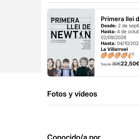
Primera llei
Desde:
2 de sept
Hasta:
4 de octu
02/09/2026
Hasta:
04/10/20
La Villarroel
22,50
30€
Desde
Fotos y vídeos
Conocido/a por