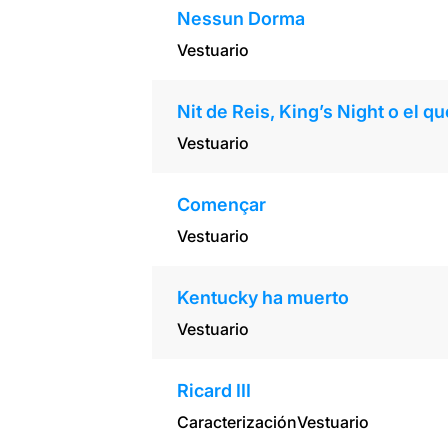
Nessun Dorma
Vestuario
Nit de Reis, King’s Night o el q
Vestuario
Començar
Vestuario
Kentucky ha muerto
Vestuario
Ricard III
Caracterización
Vestuario