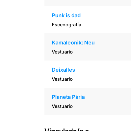
Punk is dad
Escenografía
Kamaleonik: Neu
Vestuario
Deixalles
Vestuario
Planeta Pària
Vestuario