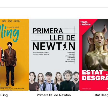
Elling
Primera llei de Newton
Estat Desg