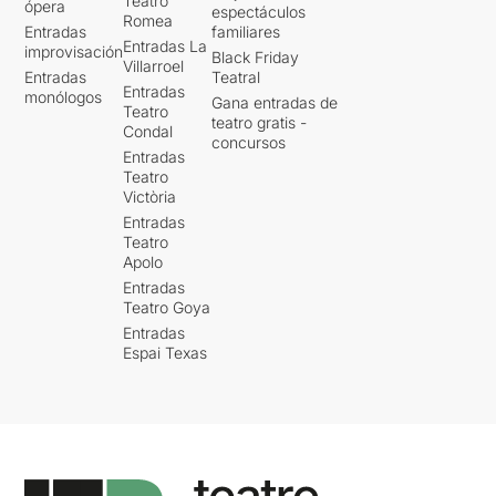
Teatro
ópera
espectáculos
Romea
Entradas
familiares
Entradas La
improvisación
Black Friday
Villarroel
Entradas
Teatral
Entradas
monólogos
Gana entradas de
Teatro
teatro gratis -
Condal
concursos
Entradas
Teatro
Victòria
Entradas
Teatro
Apolo
Entradas
Teatro Goya
Entradas
Espai Texas