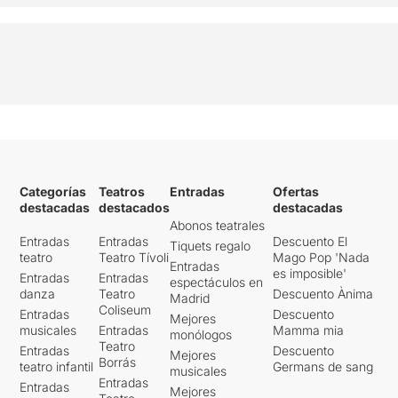
Categorías
Teatros
Entradas
Ofertas
destacadas
destacados
destacadas
Abonos teatrales
Entradas
Entradas
Descuento El
Tiquets regalo
teatro
Teatro Tívoli
Mago Pop 'Nada
Entradas
es imposible'
Entradas
Entradas
espectáculos en
danza
Teatro
Descuento Ànima
Madrid
Coliseum
Entradas
Descuento
Mejores
musicales
Entradas
Mamma mia
monólogos
Teatro
Entradas
Descuento
Mejores
Borrás
teatro infantil
Germans de sang
musicales
Entradas
Entradas
Mejores