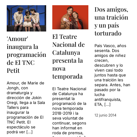
Dos amigos,
una traición
y un país
torturado
El Teatre
'Amour'
Nacional de
inaugura la
País Vasco, años
Catalunya
sesenta. Dos
programación
amigos de niñez
presenta la
crecen,
de El TNC
descubren y lo
nova
Petit
viven casi todo
temporada
juntos hasta que
una traición les
Amour, de Marie de
separa. Antes, han
Jongh, con
El Teatre Nacional
pasado por la
dramaturgia y
de Catalunya ha
lucha
dirección de Jokin
presentat la
antifranquista,
Oregi, llega a la Sala
programació de la
ETA, […]
Tallers para
nova temporada
inaugurar la
2018-2019 i la
12 junio 2014
programación de El
seva voluntat de
TNC Petit. El
continuar, segons
espectáculo se
han informat en
podrá ver […]
roda de premsa,