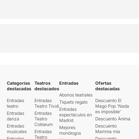
Categorías
Teatros
Entradas
Ofertas
destacadas
destacados
destacadas
Abonos teatrales
Entradas
Entradas
Descuento El
Tiquets regalo
teatro
Teatro Tívoli
Mago Pop 'Nada
Entradas
es imposible'
Entradas
Entradas
espectáculos en
danza
Teatro
Descuento Ànima
Madrid
Coliseum
Entradas
Descuento
Mejores
musicales
Entradas
Mamma mia
monólogos
Teatro
Entradas
Descuento