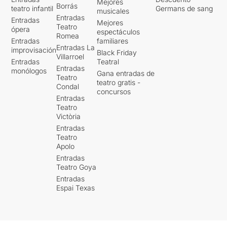
Mejores
Borrás
teatro infantil
Germans de sang
musicales
Entradas
Entradas
Mejores
Teatro
ópera
espectáculos
Romea
Entradas
familiares
Entradas La
improvisación
Black Friday
Villarroel
Entradas
Teatral
Entradas
monólogos
Gana entradas de
Teatro
teatro gratis -
Condal
concursos
Entradas
Teatro
Victòria
Entradas
Teatro
Apolo
Entradas
Teatro Goya
Entradas
Espai Texas