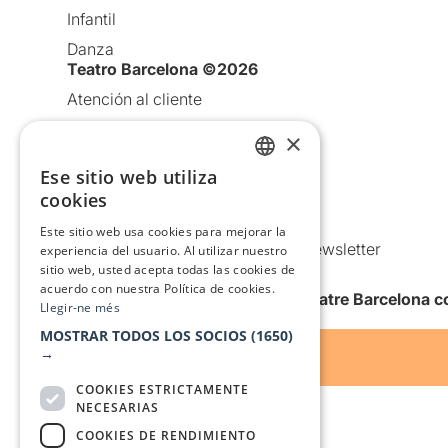
Infantil
Danza
Teatro Barcelona ©2026
Atención al cliente
Aviso legal
×
Política de privacidad
Ese sitio web utiliza
CATALAN
Política de Cookies
cookies
SPANISH
Condiciones de uso
Este sitio web usa cookies para mejorar la
Comunicaciones comerciales y Newsletter
experiencia del usuario. Al utilizar nuestro
sitio web, usted acepta todas las cookies de
Anuncia’t
acuerdo con nuestra Política de cookies.
Quiero recibir la newsletter de Teatre Barcelona
Llegir-ne més
MOSTRAR TODOS LOS SOCIOS
(1650)
→
COOKIES ESTRICTAMENTE
NECESARIAS
COOKIES DE RENDIMIENTO