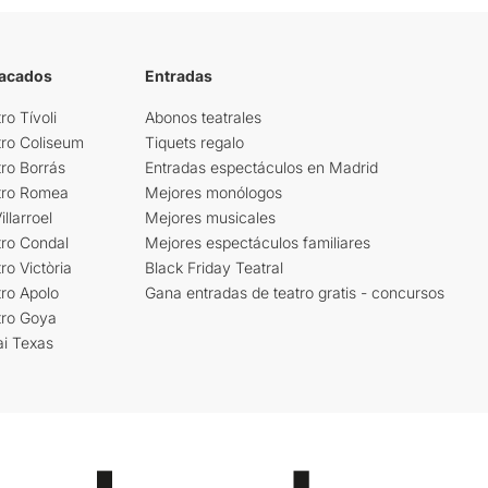
tacados
Entradas
ro Tívoli
Abonos teatrales
tro Coliseum
Tiquets regalo
ro Borrás
Entradas espectáculos en Madrid
tro Romea
Mejores monólogos
llarroel
Mejores musicales
tro Condal
Mejores espectáculos familiares
ro Victòria
Black Friday Teatral
ro Apolo
Gana entradas de teatro gratis - concursos
tro Goya
ai Texas