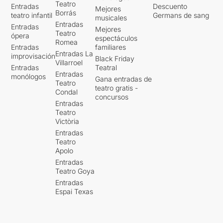
Teatro
Entradas
Descuento
Mejores
Borrás
teatro infantil
Germans de sang
musicales
Entradas
Entradas
Mejores
Teatro
ópera
espectáculos
Romea
Entradas
familiares
Entradas La
improvisación
Black Friday
Villarroel
Entradas
Teatral
Entradas
monólogos
Gana entradas de
Teatro
teatro gratis -
Condal
concursos
Entradas
Teatro
Victòria
Entradas
Teatro
Apolo
Entradas
Teatro Goya
Entradas
Espai Texas