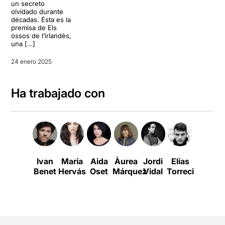
un secreto
olvidado durante
décadas. Ésta es la
premisa de Els
ossos de l’irlandès,
una […]
24 enero 2025
Ha trabajado con
Ivan
María
Aida
Àurea
Jordi
Elías
Norbert
Benet
Hervás
Oset
Márquez
Vidal
Torrecillas
Martíne
T