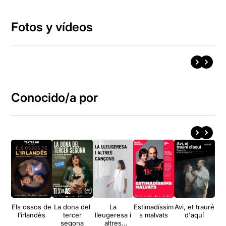
Fotos y vídeos
Conocido/a por
Els ossos de
La dona del
La
Estimadíssim
Avi, et trauré
l’irlandès
tercer
lleugeresa i
s malvats
d'aquí
segona
altres