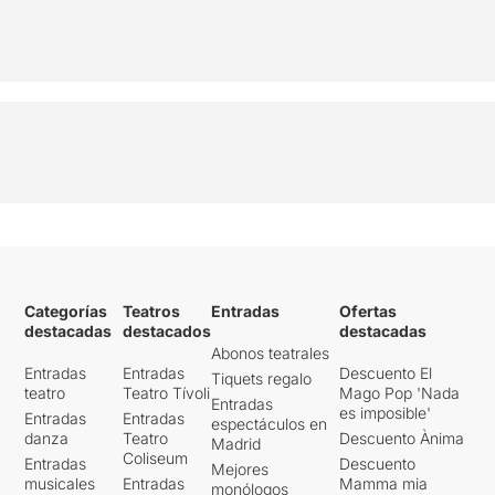
Categorías
Teatros
Entradas
Ofertas
destacadas
destacados
destacadas
Abonos teatrales
Entradas
Entradas
Descuento El
Tiquets regalo
teatro
Teatro Tívoli
Mago Pop 'Nada
Entradas
es imposible'
Entradas
Entradas
espectáculos en
danza
Teatro
Descuento Ànima
Madrid
Coliseum
Entradas
Descuento
Mejores
musicales
Entradas
Mamma mia
monólogos