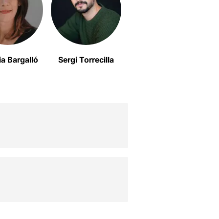
ia Bargalló
Sergi Torrecilla
Pau Matas Nogué