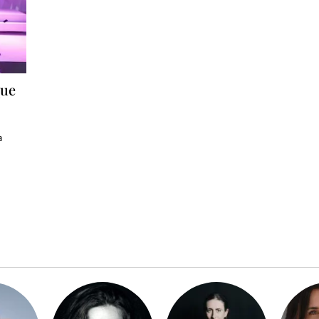
que
a