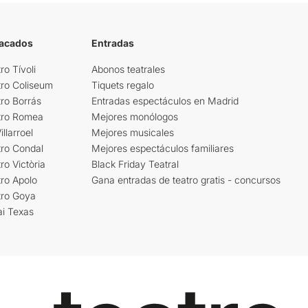
tacados
Entradas
ro Tívoli
Abonos teatrales
tro Coliseum
Tiquets regalo
ro Borrás
Entradas espectáculos en Madrid
tro Romea
Mejores monólogos
llarroel
Mejores musicales
tro Condal
Mejores espectáculos familiares
ro Victòria
Black Friday Teatral
ro Apolo
Gana entradas de teatro gratis - concursos
tro Goya
ai Texas