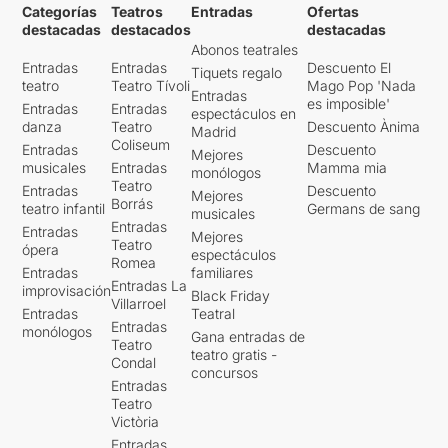
Categorías
Teatros
Entradas
Ofertas
destacadas
destacados
destacadas
Abonos teatrales
Entradas
Entradas
Descuento El
Tiquets regalo
teatro
Teatro Tívoli
Mago Pop 'Nada
Entradas
es imposible'
Entradas
Entradas
espectáculos en
danza
Teatro
Descuento Ànima
Madrid
Coliseum
Entradas
Descuento
Mejores
musicales
Entradas
Mamma mia
monólogos
Teatro
Entradas
Descuento
Mejores
Borrás
teatro infantil
Germans de sang
musicales
Entradas
Entradas
Mejores
Teatro
ópera
espectáculos
Romea
Entradas
familiares
Entradas La
improvisación
Black Friday
Villarroel
Entradas
Teatral
Entradas
monólogos
Gana entradas de
Teatro
teatro gratis -
Condal
concursos
Entradas
Teatro
Victòria
Entradas