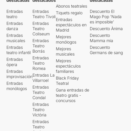
destacadas
destacados
destacadas
Abonos teatrales
Entradas
Entradas
Descuento El
Tiquets regalo
teatro
Teatro Tívoli
Mago Pop 'Nada
Entradas
es imposible'
Entradas
Entradas
espectáculos en
danza
Teatro
Descuento Ànima
Madrid
Coliseum
Entradas
Descuento
Mejores
musicales
Entradas
Mamma mia
monólogos
Teatro
Entradas
Descuento
Mejores
Borrás
teatro infantil
Germans de sang
musicales
Entradas
Entradas
Mejores
Teatro
ópera
espectáculos
Romea
Entradas
familiares
Entradas La
improvisación
Black Friday
Villarroel
Entradas
Teatral
Entradas
monólogos
Gana entradas de
Teatro
teatro gratis -
Condal
concursos
Entradas
Teatro
Victòria
Entradas
Teatro