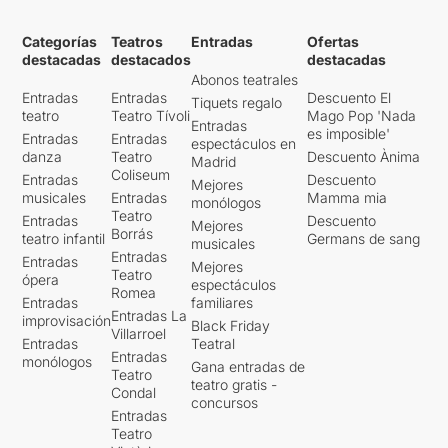
Categorías
Teatros
Entradas
Ofertas
destacadas
destacados
destacadas
Abonos teatrales
Entradas
Entradas
Descuento El
Tiquets regalo
teatro
Teatro Tívoli
Mago Pop 'Nada
Entradas
es imposible'
Entradas
Entradas
espectáculos en
danza
Teatro
Descuento Ànima
Madrid
Coliseum
Entradas
Descuento
Mejores
musicales
Entradas
Mamma mia
monólogos
Teatro
Entradas
Descuento
Mejores
Borrás
teatro infantil
Germans de sang
musicales
Entradas
Entradas
Mejores
Teatro
ópera
espectáculos
Romea
Entradas
familiares
Entradas La
improvisación
Black Friday
Villarroel
Entradas
Teatral
Entradas
monólogos
Gana entradas de
Teatro
teatro gratis -
Condal
concursos
Entradas
Teatro