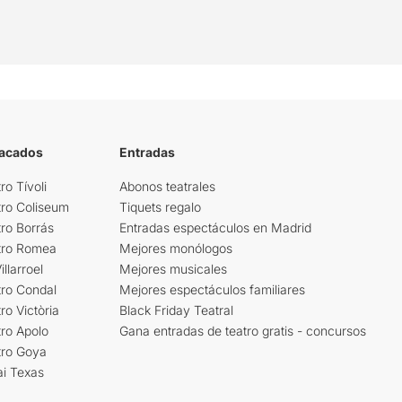
tacados
Entradas
ro Tívoli
Abonos teatrales
tro Coliseum
Tiquets regalo
ro Borrás
Entradas espectáculos en Madrid
tro Romea
Mejores monólogos
llarroel
Mejores musicales
tro Condal
Mejores espectáculos familiares
ro Victòria
Black Friday Teatral
ro Apolo
Gana entradas de teatro gratis - concursos
tro Goya
ai Texas