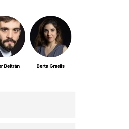
er Beltrán
Berta Graells
Bàrbara Mestanza