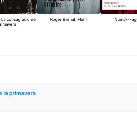
 La consagració de
Roger Bernat: Flam
Numax-Fago
primavera
e la primavera