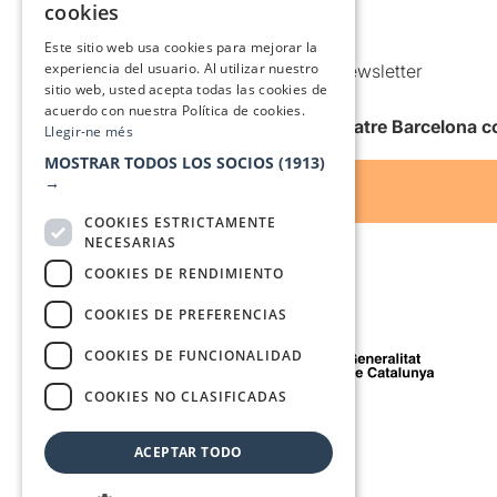
Política de Cookies
cookies
SPANISH
Condiciones de uso
Este sitio web usa cookies para mejorar la
experiencia del usuario. Al utilizar nuestro
Comunicaciones comerciales y Newsletter
sitio web, usted acepta todas las cookies de
Anuncia’t
acuerdo con nuestra Política de cookies.
Quiero recibir la newsletter de Teatre Barcelona
Llegir-ne més
MOSTRAR TODOS LOS SOCIOS
(1913)
→
COOKIES ESTRICTAMENTE
NECESARIAS
COOKIES DE RENDIMIENTO
COOKIES DE PREFERENCIAS
Con el apoyo de
COOKIES DE FUNCIONALIDAD
COOKIES NO CLASIFICADAS
Medio de comunicación asociado a
ACEPTAR TODO