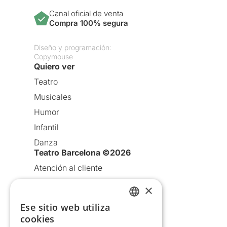
Canal oficial de venta
Compra 100% segura
Diseño y programación:
Copymouse
Quiero ver
Teatro
Musicales
Humor
Infantil
Danza
Teatro Barcelona ©2026
Atención al cliente
Aviso legal
×
Política de privacidad
Ese sitio web utiliza
CATALAN
Política de Cookies
cookies