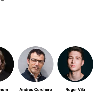
enom
Andrés Corchero
Roger Vilà