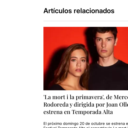
Artículos relacionados
'La mort i la primavera', de Merc
Rodoreda y dirigida por Joan Oll
estrena en Temporada Alta
El próximo domingo 20 de octubre se estrena e
Festival Temporada Alta el espectáculo La mort i