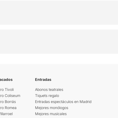
tacados
Entradas
ro Tívoli
Abonos teatrales
tro Coliseum
Tiquets regalo
ro Borrás
Entradas espectáculos en Madrid
tro Romea
Mejores monólogos
llarroel
Mejores musicales