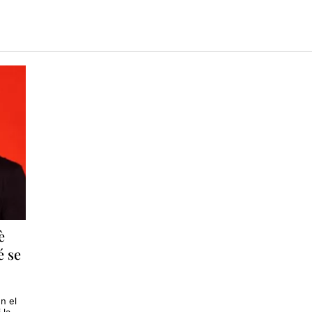
è
é se
n el
 la