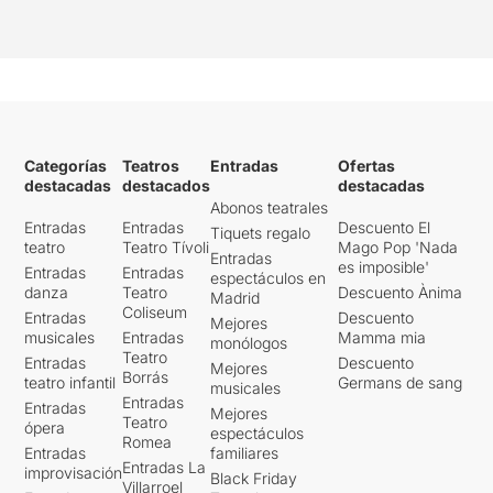
Categorías
Teatros
Entradas
Ofertas
destacadas
destacados
destacadas
Abonos teatrales
Entradas
Entradas
Descuento El
Tiquets regalo
teatro
Teatro Tívoli
Mago Pop 'Nada
Entradas
es imposible'
Entradas
Entradas
espectáculos en
danza
Teatro
Descuento Ànima
Madrid
Coliseum
Entradas
Descuento
Mejores
musicales
Entradas
Mamma mia
monólogos
Teatro
Entradas
Descuento
Mejores
Borrás
teatro infantil
Germans de sang
musicales
Entradas
Entradas
Mejores
Teatro
ópera
espectáculos
Romea
Entradas
familiares
Entradas La
improvisación
Black Friday
Villarroel