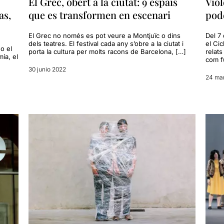
El Grec, obert a la ciutat: 9 espais
Viol
as,
que es transformen en escenari
pode
El Grec no només es pot veure a Montjuïc o dins
Del 7 
dels teatres. El festival cada any s’obre a la ciutat i
el Cic
o el
porta la cultura per molts racons de Barcelona, […]
relats
ía, el
com f
30 junio 2022
24 ma