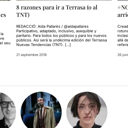
8 razones para ir a Terrasa (o al
#NO
des
TNT)
arri
REDACCIÓ: Aída Pallarès / @aidapallares
Cread
Participativo, adaptado, inclusivo, asequible y
rotun
la
paritario. Para todos los públicos y para los nuevos
incla
bre
públicos. Así será la undécima edición del Terrassa
allá d
el seu
Nuevas Tendencias (TNT). […]
refere
21 septiembre 2018
26 jun