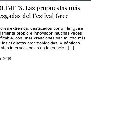
LÍMITS. Las propuestas más
esgadas del Festival Grec
ores extremos, destacados por un lenguaje
damente propio e innovador, muchas veces
sificable, con unas creaciones van mucho más
e las etiquetas preestablecidas. Auténticos
ntes internacionales en la creación […]
io 2018