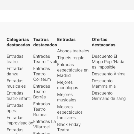
Categorías
Teatros
Entradas
Ofertas
destacadas
destacados
destacadas
Abonos teatrales
Entradas
Entradas
Descuento El
Tiquets regalo
teatro
Teatro Tívoli
Mago Pop 'Nada
Entradas
es imposible'
Entradas
Entradas
espectáculos en
danza
Teatro
Descuento Ànima
Madrid
Coliseum
Entradas
Descuento
Mejores
musicales
Entradas
Mamma mia
monólogos
Teatro
Entradas
Descuento
Mejores
Borrás
teatro infantil
Germans de sang
musicales
Entradas
Entradas
Mejores
Teatro
ópera
espectáculos
Romea
Entradas
familiares
Entradas La
improvisación
Black Friday
Villarroel
Entradas
Teatral
Entradas