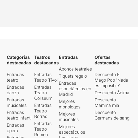
Categorías
Teatros
Entradas
Ofertas
destacadas
destacados
destacadas
Abonos teatrales
Entradas
Entradas
Descuento El
Tiquets regalo
teatro
Teatro Tívoli
Mago Pop 'Nada
Entradas
es imposible'
Entradas
Entradas
espectáculos en
danza
Teatro
Descuento Ànima
Madrid
Coliseum
Entradas
Descuento
Mejores
musicales
Entradas
Mamma mia
monólogos
Teatro
Entradas
Descuento
Mejores
Borrás
teatro infantil
Germans de sang
musicales
Entradas
Entradas
Mejores
Teatro
ópera
espectáculos
Romea
Entradas
familiares