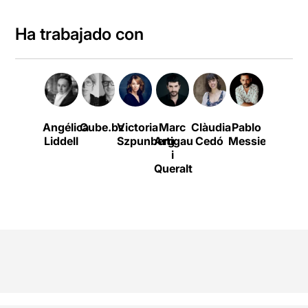
Ha trabajado con
Angélica
Cube.bz
Victoria
Marc
Clàudia
Pablo
Liddell
Szpunberg
Artigau
Cedó
Messiez
i
Queralt