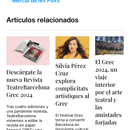
Mercat de les Flors
Artículos relacionados
El Grec
Sílvia Pérez
2024, un
Descárgate la
Cruz
viaje
nueva Revista
explora
interior
TeatreBarcelona
complicitats
por el arte
Grec 2024
artístiques al
teatral y
Grec
las
Tras cuatro ediciones y
una pandemia molesta,
amistades
El Festival Grec
TeatreBarcelona
torna a convertir
volvemos a editar la
forjadas
Barcelona en
revista en papel
l’epicentre cultural
Especial GREC: una