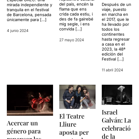
del país, encén la
Después de un
mirada independiente y
flama que ens
viaje, puesto
tranquila en el festival
crida cada estiu, i
en marcha en
de Barcelona, pensada
des de fa gairebé
el 2017, que le
únicamente para […]
mig segle, i ens
ha llevado por
convida […]
todos los
4 junio 2024
continentes
hasta regresar
27 mayo 2024
a casa en el
2023, la 48ª
edición del
Festival […]
11 abril 2024
Israel
El Teatre
Galván: La
Acercar un
Lliure
celebració
género para
aposta per
de la
repensar las