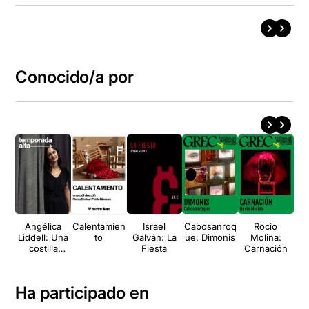
Conocido/a por
Angélica
Calentamien
Israel
Cabosanroq
Rocío
M
Liddell: Una
to
Galván: La
ue: Dimonis
Molina:
Si
costilla
Fiesta
Carnación
sobre la
mesa.
Madre
Ha participado en