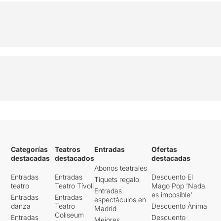
Categorías
Teatros
Entradas
Ofertas
destacadas
destacados
destacadas
Abonos teatrales
Entradas
Entradas
Descuento El
Tiquets regalo
teatro
Teatro Tívoli
Mago Pop 'Nada
Entradas
es imposible'
Entradas
Entradas
espectáculos en
danza
Teatro
Descuento Ànima
Madrid
Coliseum
Entradas
Descuento
Mejores