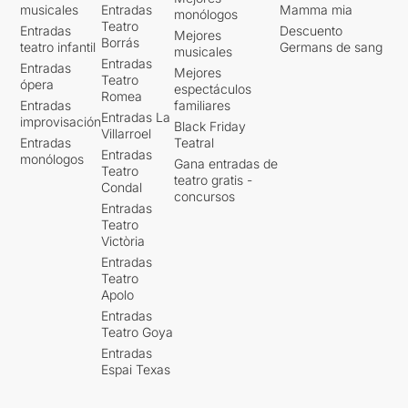
musicales
Entradas
Mamma mia
monólogos
Teatro
Entradas
Descuento
Mejores
Borrás
teatro infantil
Germans de sang
musicales
Entradas
Entradas
Mejores
Teatro
ópera
espectáculos
Romea
Entradas
familiares
Entradas La
improvisación
Black Friday
Villarroel
Entradas
Teatral
Entradas
monólogos
Gana entradas de
Teatro
teatro gratis -
Condal
concursos
Entradas
Teatro
Victòria
Entradas
Teatro
Apolo
Entradas
Teatro Goya
Entradas
Espai Texas