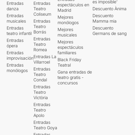
es imposible'
Entradas
Entradas
espectáculos en
danza
Teatro
Descuento Ànima
Madrid
Coliseum
Entradas
Descuento
Mejores
musicales
Entradas
Mamma mia
monólogos
Teatro
Entradas
Descuento
Mejores
Borrás
teatro infantil
Germans de sang
musicales
Entradas
Entradas
Mejores
Teatro
ópera
espectáculos
Romea
Entradas
familiares
Entradas La
improvisación
Black Friday
Villarroel
Entradas
Teatral
Entradas
monólogos
Gana entradas de
Teatro
teatro gratis -
Condal
concursos
Entradas
Teatro
Victòria
Entradas
Teatro
Apolo
Entradas
Teatro Goya
Entradas