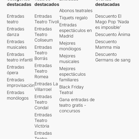
destacadas
destacados
destacadas
Abonos teatrales
Entradas
Entradas
Descuento El
Tiquets regalo
teatro
Teatro Tívoli
Mago Pop 'Nada
Entradas
es imposible'
Entradas
Entradas
espectáculos en
danza
Teatro
Descuento Ànima
Madrid
Coliseum
Entradas
Descuento
Mejores
musicales
Entradas
Mamma mia
monólogos
Teatro
Entradas
Descuento
Mejores
Borrás
teatro infantil
Germans de sang
musicales
Entradas
Entradas
Mejores
Teatro
ópera
espectáculos
Romea
Entradas
familiares
Entradas La
improvisación
Black Friday
Villarroel
Entradas
Teatral
Entradas
monólogos
Gana entradas de
Teatro
teatro gratis -
Condal
concursos
Entradas
Teatro
Victòria
Entradas
Teatro