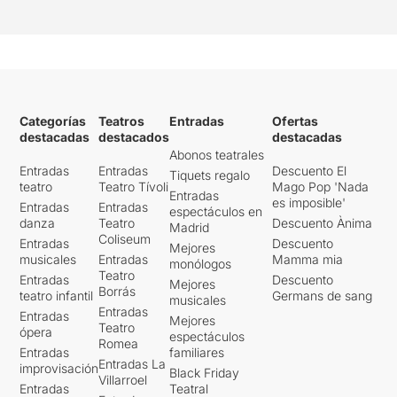
Categorías
Teatros
Entradas
Ofertas
destacadas
destacados
destacadas
Abonos teatrales
Entradas
Entradas
Descuento El
Tiquets regalo
teatro
Teatro Tívoli
Mago Pop 'Nada
Entradas
es imposible'
Entradas
Entradas
espectáculos en
danza
Teatro
Descuento Ànima
Madrid
Coliseum
Entradas
Descuento
Mejores
musicales
Entradas
Mamma mia
monólogos
Teatro
Entradas
Descuento
Mejores
Borrás
teatro infantil
Germans de sang
musicales
Entradas
Entradas
Mejores
Teatro
ópera
espectáculos
Romea
Entradas
familiares
Entradas La
improvisación
Black Friday
Villarroel
Entradas
Teatral